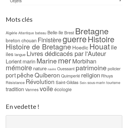
Objets
Mots clés
Bretagne
Belle-Ile
Brest
Algérie
bateau
Atlantique
guerre
Histoire
Finistère
breton
chouan
Houat
Histoire de Bretagne
ile
Hoedic
Livres dédicacés par l'Auteur
iles
langue
mer
Marine
Morbihan
Lorient
marin
mémoire
patrimoine
nature
Ouessant
policier
navire
pêche
Quiberon
religion
port
Rhuys
Quimperlé
Révolution
Saint-Gildas
Résistance
sous-marin
tourisme
Sein
voile
tradition
écologie
Vannes
En vedette !