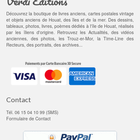
Verdi Editions
t : 
0
2
0 €.
Découvrez la boutique de livres anciens, cartes postales vintage
0,
et objets anciens de Houat, des îles et de la mer. Des dessins,
0
tableaux, photos, livres, poèmes dédiés à l'île de Houat, réalisés
0 €.
par les îliens d'origine. Retrouvez les
Actualités
, des
vidéos
anciennes
, des
photos
, les
Trouz-er-Mor
, la
Time-Line des
Recteurs
, des portraits, des archives...
Contact
Tél. 06 15 04 10 99 (SMS)
Formulaire de Contact