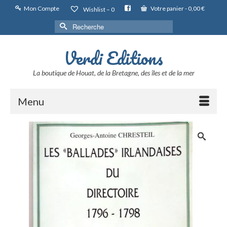
Mon Compte
Votre panier
-
0,00
€
Wishlist –
0
Rechercher :
Verdi Editions
La boutique de Houat, de la Bretagne, des îles et de la mer
Menu