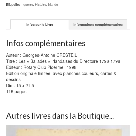
1798
Étiquettes :
guerre
,
Histoire
,
Irlande
-
G.-
A.
Infos sur le Livre
Informations complémentaires
CRESTEIL
Infos complémentaires
Auteur : Georges-Antoine CRESTEIL
Titre : Les « Ballades » irlandaises du Directoire 1796-1798
Éditeur : Rotary Club Ploërmel, 1998
Edition originale limitée, avec planches couleurs, cartes &
dessins
Dim. 15 x 21,5
115 pages
Autres livres dans la Boutique...