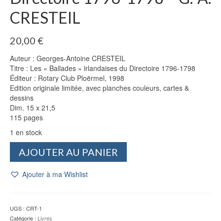
CRESTEIL
20,00
€
Auteur : Georges-Antoine CRESTEIL
Titre : Les « Ballades » irlandaises du Directoire 1796-1798
Éditeur : Rotary Club Ploërmel, 1998
Edition originale limitée, avec planches couleurs, cartes &
dessins
Dim. 15 x 21,5
115 pages
1 en stock
quantité
AJOUTER AU PANIER
de
Les
Ajouter à ma Wishlist
"Ballades"
irlandaises
du
Directoire
UGS :
CRT-1
1796-
Catégorie :
Livres