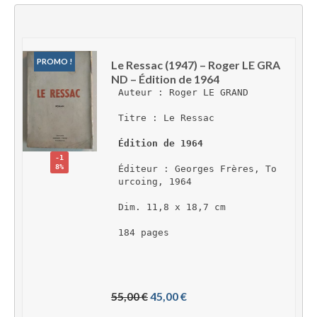
PROMO !
Le Ressac (1947) – Roger LE GRA
ND – Édition de 1964
Auteur : Roger LE GRAND
Titre : Le Ressac
Édition de 1964
-1
8%
Éditeur : Georges Frères, To
urcoing, 1964
Dim. 11,8 x 18,7 cm
184 pages
L
L
55,00 
€
45,00 
€
e 
e 