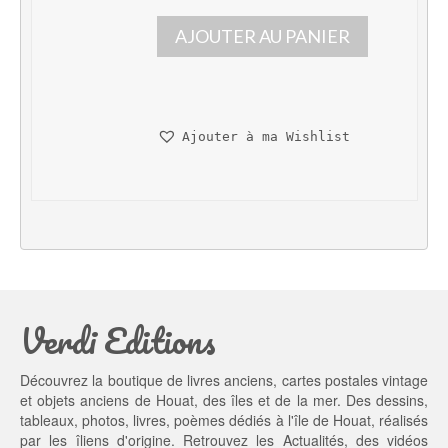
p
p
AJOUTER AU PANIER
r
r
i
i
x 
x 
i
a
n
c
Ajouter à ma Wishlist
i
t
t
u
i
e
a
l 
l 
e
é
s
t
t : 
a
4
Verdi Editions
i
5,
t : 
0
5
0 €.
Découvrez la boutique de livres anciens, cartes postales vintage
5,
et objets anciens de Houat, des îles et de la mer. Des dessins,
0
tableaux, photos, livres, poèmes dédiés à l'île de Houat, réalisés
0 €.
par les îliens d'origine. Retrouvez les
Actualités
, des
vidéos