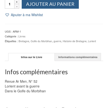
quantité
AJOUTER AU PANIER
de
Revue
Ajouter à ma Wishlist
Ar
Men,
N°
52
UGS :
ARM-1
Catégorie :
Livres
Étiquettes :
Bretagne
,
Golfe du Morbihan
,
guerre
,
Histoire de Bretagne
,
Lorient
Infos sur le Livre
Informations complémentaires
Infos complémentaires
Revue Ar Men, N° 52
Lorient avant la guerre
Dans le Golfe du Morbihan