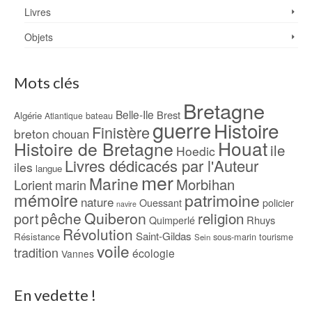
Livres
Objets
Mots clés
Bretagne
Belle-Ile
Brest
Algérie
bateau
Atlantique
guerre
Histoire
Finistère
breton
chouan
Houat
Histoire de Bretagne
ile
Hoedic
Livres dédicacés par l'Auteur
iles
langue
mer
Marine
Morbihan
Lorient
marin
mémoire
patrimoine
nature
Ouessant
policier
navire
pêche
Quiberon
religion
port
Rhuys
Quimperlé
Révolution
Saint-Gildas
Résistance
sous-marin
tourisme
Sein
voile
tradition
écologie
Vannes
En vedette !