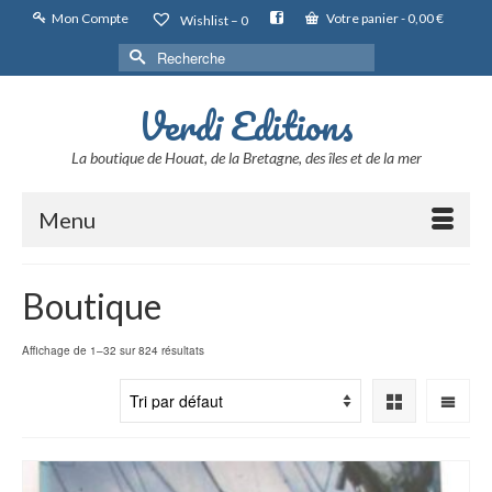
Mon Compte
Votre panier
-
0,00
€
Wishlist –
0
Rechercher :
Verdi Editions
La boutique de Houat, de la Bretagne, des îles et de la mer
Menu
Boutique
Affichage de 1–32 sur 824 résultats