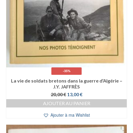
-35%
La vie de soldats bretons dans la guerre d’Algérie –
J.Y. JAFFRÈS
Le
Le
20,00
€
13,00
€
prix
prix
AJOUTER AU PANIER
initial
actuel
était :
est :
Ajouter à ma Wishlist
20,00 €.
13,00 €.