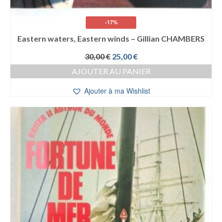
-17%
Eastern waters, Eastern winds – Gillian CHAMBERS
Le
Le
30,00
€
25,00
€
prix
prix
AJOUTER AU PANIER
initial
actuel
était :
est :
Ajouter à ma Wishlist
30,00 €.
25,00 €.