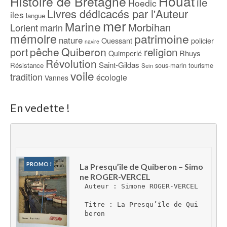
Houat
Histoire de Bretagne
ile
Hoedic
Livres dédicacés par l'Auteur
iles
langue
mer
Marine
Morbihan
Lorient
marin
mémoire
patrimoine
nature
Ouessant
policier
navire
pêche
Quiberon
religion
port
Rhuys
Quimperlé
Révolution
Saint-Gildas
Résistance
sous-marin
tourisme
Sein
voile
tradition
écologie
Vannes
En vedette !
PROMO !
La Presqu’île de Quiberon – Simo
ne ROGER-VERCEL
Auteur : Simone ROGER-VERCEL
Titre : La Presqu’île de Qui
beron