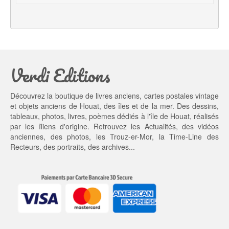
a
l 
l 
e
é
s
t
t : 
a
9,
Verdi Editions
i
0
t : 
0 €.
1
Découvrez la boutique de livres anciens, cartes postales vintage
0,
et objets anciens de Houat, des îles et de la mer. Des dessins,
0
tableaux, photos, livres, poèmes dédiés à l'île de Houat, réalisés
0 €.
par les îliens d'origine. Retrouvez les
Actualités
, des
vidéos
anciennes
, des
photos
, les
Trouz-er-Mor
, la
Time-Line des
Recteurs
, des portraits, des archives...