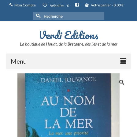
Mon Compte
Votre panier
-
0,00
€
Wishlist –
0
Rechercher :
Verdi Editions
La boutique de Houat, de la Bretagne, des îles et de la mer
Menu