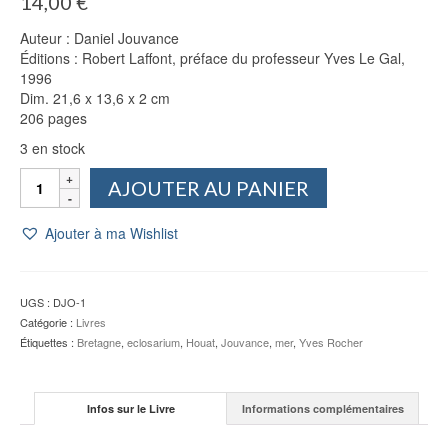
14,00
€
Auteur : Daniel Jouvance
Éditions : Robert Laffont, préface du professeur Yves Le Gal,
1996
Dim. 21,6 x 13,6 x 2 cm
206 pages
3 en stock
quantité
AJOUTER AU PANIER
de
Au
Ajouter à ma Wishlist
Nom
de
la
Mer
UGS :
DJO-1
-
Catégorie :
Livres
Daniel
Étiquettes :
Bretagne
,
eclosarium
,
Houat
,
Jouvance
,
mer
,
Yves Rocher
JOUVANCE
Infos sur le Livre
Informations complémentaires