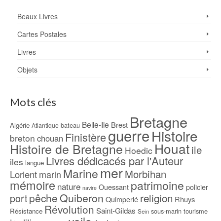
Beaux Livres
Cartes Postales
Livres
Objets
Mots clés
Bretagne
Belle-Ile
Brest
Algérie
bateau
Atlantique
guerre
Histoire
Finistère
breton
chouan
Houat
Histoire de Bretagne
ile
Hoedic
Livres dédicacés par l'Auteur
iles
langue
mer
Marine
Morbihan
Lorient
marin
mémoire
patrimoine
nature
Ouessant
policier
navire
pêche
Quiberon
religion
port
Rhuys
Quimperlé
Révolution
Saint-Gildas
Résistance
sous-marin
tourisme
Sein
voile