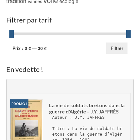
tradition
écologie
Vannes
Filtrer par tarif
Prix
Prix
Prix :
0 €
—
30 €
Filtrer
min
max
En vedette !
PROMO !
La vie de soldats bretons dans la 
guerre d’Algérie – J.Y. JAFFRÈS
Auteur : J.Y. JAFFRÈS
Titre : La vie de soldats br
etons dans la guerre d’Algér
ie, 1954 – 1962