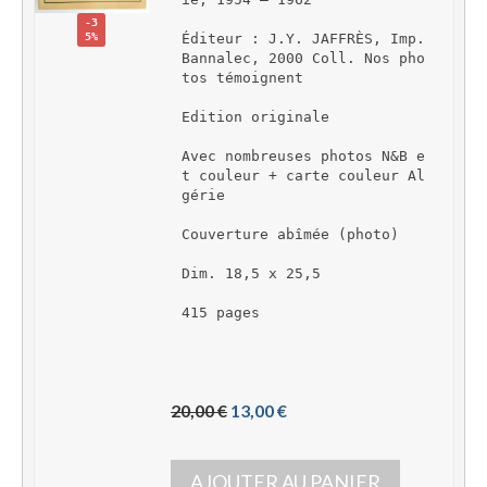
-3
5%
Éditeur : J.Y. JAFFRÈS, Imp. 
Bannalec, 2000 Coll. Nos pho
tos témoignent
Edition originale
Avec nombreuses photos N&B e
t couleur + carte couleur Al
gérie
Couverture abîmée (photo)
Dim. 18,5 x 25,5
415 pages
L
L
20,00 
€
13,00 
€
e 
e 
p
p
AJOUTER AU PANIER
r
r