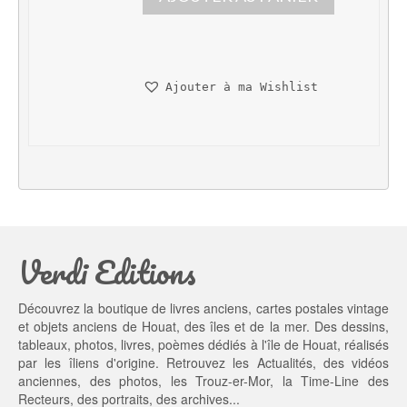
i
i
x 
x 
i
a
n
c
Ajouter à ma Wishlist
i
t
t
u
i
e
a
l 
l 
e
é
s
t
t : 
a
1
Verdi Editions
i
3,
t : 
0
2
0 €.
Découvrez la boutique de livres anciens, cartes postales vintage
0,
et objets anciens de Houat, des îles et de la mer. Des dessins,
0
tableaux, photos, livres, poèmes dédiés à l'île de Houat, réalisés
0 €.
par les îliens d'origine. Retrouvez les
Actualités
, des
vidéos
anciennes
, des
photos
, les
Trouz-er-Mor
, la
Time-Line des
Recteurs
, des portraits, des archives...