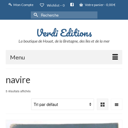
Mon Compte
Votre panier
-
0,00
€
Wishlist –
0
Rechercher :
Verdi Editions
La boutique de Houat, de la Bretagne, des îles et de la mer
Menu
navire
5 résultats affichés