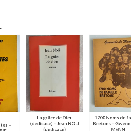
.
La grâce de Dieu
1700 Noms de fa
(dédicacé) – Jean NOLI
Bretons – Gwénn
ttes –
(dédicacé)
MENN
RIE