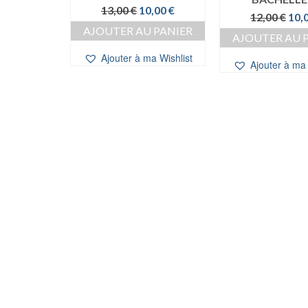
Le
Le
13,00
€
10,00
€
Le
12,00
€
10,
 PANIER
prix
prix
prix
AJOUTER AU PANIER
initial
actuel
AJOUTER AU 
initi
a Wishlist
était :
est :
Ajouter à ma Wishlist
étai
13,00 €.
10,00 €.
Ajouter à ma 
12,0