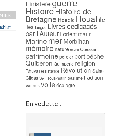
guerre
Finistère
45,00
€
Histoire
Histoire de
AJOUTER AU PAN
NIER
AJOUTER AU PANIER
Houat
Bretagne
ile
Hoedic
Ajouter à ma Wish
Livres dédicacés
iles
shlist
Ajouter à ma Wishlist
langue
par l'Auteur
Lorient
marin
mer
Marine
Morbihan
mémoire
nature
Ouessant
navire
patrimoine
pêche
port
policier
Quiberon
religion
Quimperlé
Révolution
Rhuys
Saint-
Résistance
tradition
Gildas
sous-marin
tourisme
Sein
voile
écologie
Vannes
En vedette !