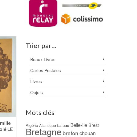
Trier par…
Beaux Livres
Cartes Postales
Livres
Objets
Mots clés
mille
Une visite à l’île de
Bretagne – Horizon
Belle-Ile
Brest
Algérie
bateau
Atlantique
Bretagne
olé LE
Houat (1888) –
France – 1963
breton
chouan
Alphonse DAUDET
15,00
€