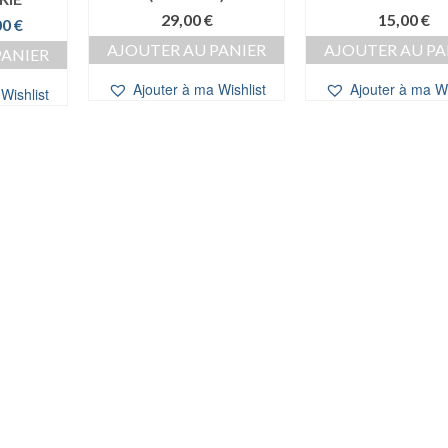
29,00
€
15,00
€
Le
00
€
prix
AJOUTER AU PANIER
AJOUTER AU PA
PANIER
al
actuel
t :
est :
Ajouter à ma Wishlist
Ajouter à ma Wi
Wishlist
0 €.
10,00 €.