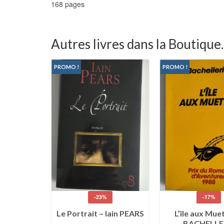
168 pages
Autres livres dans la Boutique..
PROMO !
PROMO !
-23%
-17%
 l’autre –
kol Vreizh
Le Portrait – Iain PEARS
L’île aux Mue
BACHELLE
0
€