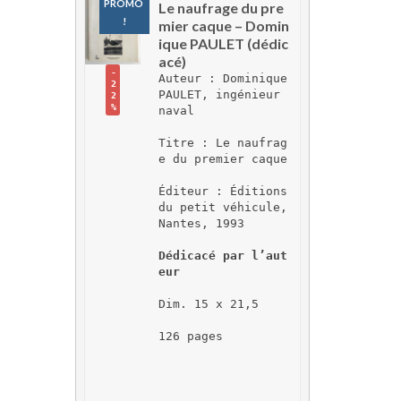
PROMO 
Le naufrage du pre
!
mier caque – Domin
ique PAULET (dédic
acé)
-
Auteur : Dominique 
2
PAULET, ingénieur 
2
%
naval
Titre : Le naufrag
e du premier caque
Éditeur : Éditions 
du petit véhicule, 
Nantes, 1993
Dédicacé par l’aut
eur
Dim. 15 x 21,5
126 pages