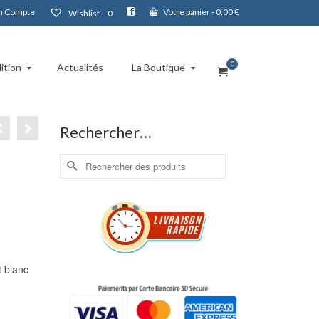
 Compte
Votre panier
-
0,00
€
Wishlist –
0
0
ition
Actualités
La Boutique
Rechercher…
Rechercher :
t blanc