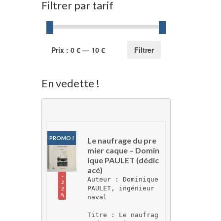
Filtrer par tarif
Prix
Prix
Prix :
0 €
—
10 €
Filtrer
min
max
En vedette !
PROMO !
Le naufrage du pre
mier caque – Domin
ique PAULET (dédic
acé)
-
Auteur : Dominique 
2
PAULET, ingénieur 
2
%
naval
Titre : Le naufrag