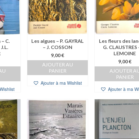
 – C.
Les algues – P. GAYRAL
Les fleurs des la
J.L.
– J. COSSON
G. CLAUSTRES –
R
LEMOINE
9,00
€
9,00
€
AJOUTER AU
AU
PANIER
AJOUTER A
PANIER
Ajouter à ma Wishlist
Wishlist
Ajouter à ma Wi