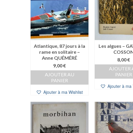
Atlantique, 87 jours à la
Les algues – G
rame en solitaire –
COSSO
Anne QUÉMÉRÉ
8,00
€
9,00
€
AJOUTER 
AJOUTER AU
PANIER
PANIER
Ajouter à ma 
Ajouter à ma Wishlist