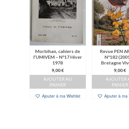
Morbihan, cahiers de
Revue PEN A
l’UMIVEM – N°17 Hiver
N°182 (2001
1978
Bretagne Vi
9,00
€
9,00
€
AJOUTER AU
AJOUTER 
PANIER
PANIER
Ajouter à ma Wishlist
Ajouter à ma 