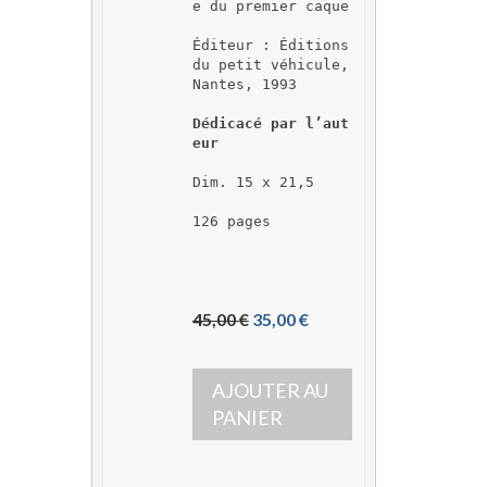
e du premier caque
Éditeur : Éditions 
du petit véhicule, 
Nantes, 1993
Dédicacé par l’aut
eur
Dim. 15 x 21,5
126 pages
L
L
45,00 
€
35,00 
€
e 
e 
p
p
AJOUTER AU 
r
r
i
i
PANIER
x 
x 
i
a
n
c