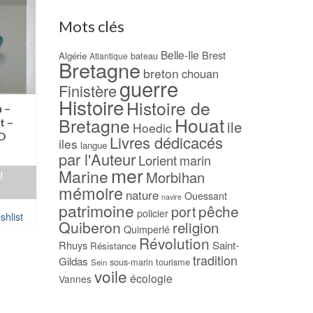
Mots clés
Belle-Ile
Brest
Algérie
bateau
Atlantique
Bretagne
breton
chouan
guerre
Finistère
Histoire
Histoire de
 –
Houat
Bretagne
t –
ile
Hoedic
O
Livres dédicacés
iles
langue
par l'Auteur
Lorient
marin
mer
Marine
Morbihan
U
mémoire
nature
Ouessant
navire
patrimoine
pêche
port
policier
shlist
Quiberon
religion
Quimperlé
Révolution
Rhuys
Saint-
Résistance
tradition
Gildas
sous-marin
tourisme
Sein
voile
écologie
Vannes