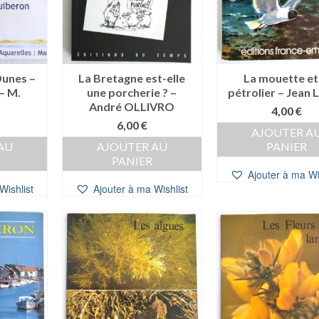
Dunes –
La Bretagne est-elle
La mouette et 
– M.
une porcherie ? –
pétrolier – Jean 
André OLLIVRO
4,00
€
6,00
€
AJOUTER A
AU
AJOUTER AU
PANIER
PANIER
Ajouter à ma Wi
Wishlist
Ajouter à ma Wishlist