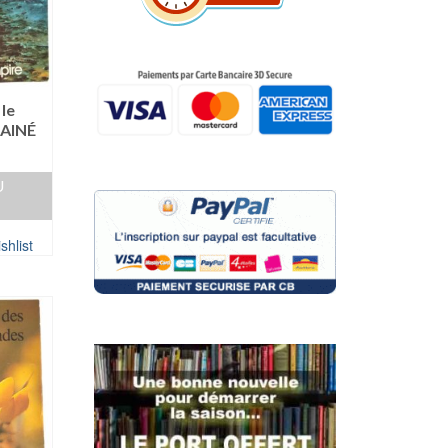
le
LAINÉ
U
shlist