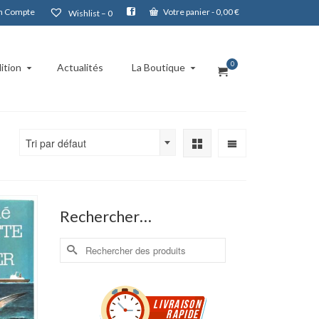
 Compte
Votre panier
-
0,00
€
Wishlist –
0
0
ition
Actualités
La Boutique
Tri par défaut
Rechercher…
Rechercher :