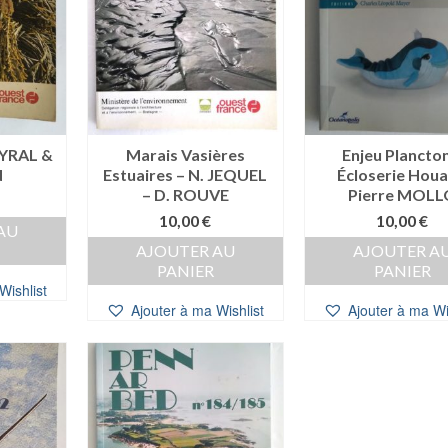
AYRAL &
Marais Vasières
Enjeu Plancton
N
Estuaires – N. JEQUEL
Écloserie Houa
– D. ROUVE
Pierre MOLL
10,00
€
10,00
€
AU
AJOUTER AU
AJOUTER A
PANIER
PANIER
Wishlist
Ajouter à ma Wishlist
Ajouter à ma Wi