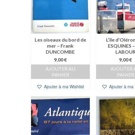
Les oiseaux du bord de
L’île d’Oléron
mer – Frank
ESQUINES – 
DUNCOMBE
LABOU
9,00
€
9,00
€
AJOUTER AU
AJOUTER 
PANIER
PANIER
Ajouter à ma Wishlist
Ajouter à ma 