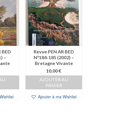
R BED
Revue PEN AR BED
) –
N°184-185 (2002) –
vante
Bretagne Vivante
10,00
€
AU
AJOUTER AU
PANIER
Wishlist
Ajouter à ma Wishlist