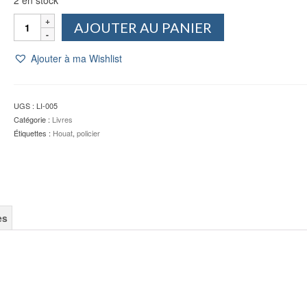
quantité
AJOUTER AU PANIER
de
L'île
Ajouter à ma Wishlist
aux
Muettes
-
BACHELLERIE
UGS :
LI-005
Catégorie :
Livres
Étiquettes :
Houat
,
policier
es