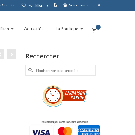
 Compte
Votre panier
-
0,00
€
Wishlist –
0
0
ition
Actualités
La Boutique
Rechercher…
Rechercher :