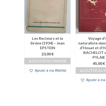
Les Recteurs et la
Voyage d’
Sirène (1934) – Jean
naturaliste dans
at Hoedic,
EPSTEIN
d’Houat et d’H
 siècles
BACHELOT d
harles
23,00
€
PYLAIE
ET
AJOUTER AU PANIER
45,00
€
e
Le
0,00
€
ix
prix
Ajouter à ma Wishlist
AJOUTER AU 
 PANIER
itial
actuel
ait :
est :
Ajouter à ma 
a Wishlist
,00 €.
10,00 €.