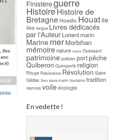
guerre
Finistère
Histoire
Histoire de
Houat
Bretagne
ile
Hoedic
Livres dédicacés
iles
langue
par l'Auteur
Lorient
marin
mer
Marine
Morbihan
mémoire
-24%
nature
 îles
Au Nom de la Mer
Ouessant
navire
patrimoine
pêche
port
ranc
Daniel JOUVAN
Houat et Hoedic –
policier
acé)
Quiberon
religion
Abbé J.M. DELALANDE
14,00
€
Quimperlé
Révolution
Le
Le
Rhuys
Saint-
59,00
€
45,00
€
Résistance
AJOUTER AU PAN
tradition
prix
prix
Gildas
sous-marin
tourisme
NIER
Sein
AJOUTER AU PANIER
voile
initial
actuel
Ajouter à ma Wish
écologie
Vannes
était :
est :
shlist
Ajouter à ma Wishlist
59,00 €.
45,00 €.
En vedette !