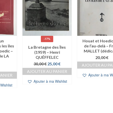
-17%
un
Houat et Hoedic,
 les îles
de l’au-delà – F
La Bretagne des Îles
oedic –
MALLET (dédic
(1959) – Henri
e LA
QUÉFFELEC
20,00
€
Le
Le
30,00
€
25,00
€
AJOUTER AU PA
prix
prix
AJOUTER AU PANIER
initial
actuel
Ajouter à ma Wi
PANIER
était :
est :
Ajouter à ma Wishlist
30,00 €.
25,00 €.
Wishlist