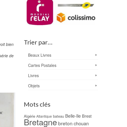
Trier par…
oit bien
Beaux Livres
série de
Cartes Postales
Livres
Objets
PROMO !
Mots clés
Belle-Ile
Brest
Algérie
bateau
Atlantique
Bretagne
breton
chouan