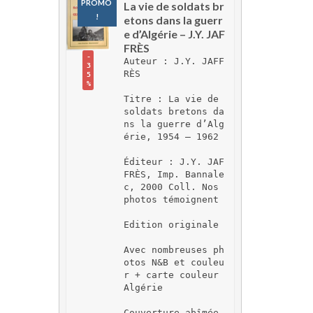
PROMO 
La vie de soldats br
!
etons dans la guerr
e d’Algérie – J.Y. JAF
FRÈS
-
Auteur : J.Y. JAFF
3
RÈS
5
%
Titre : La vie de 
soldats bretons da
ns la guerre d’Alg
érie, 1954 – 1962
Éditeur : J.Y. JAF
FRÈS, Imp. Bannale
c, 2000 Coll. Nos 
photos témoignent
Edition originale
Avec nombreuses ph
otos N&B et couleu
r + carte couleur 
Algérie
Couverture abîmée 