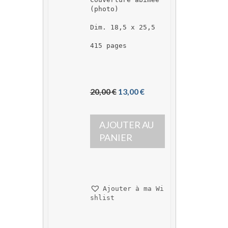
(photo)
Dim. 18,5 x 25,5
415 pages
L
L
20,00 
€
13,00 
€
e 
e 
p
p
AJOUTER AU 
r
r
i
i
PANIER
x 
x 
i
a
n
c
i
t
Ajouter à ma Wi
t
u
shlist
i
e
a
l 
l 
e