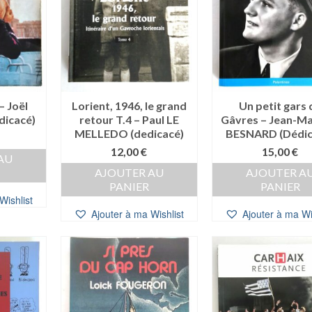
– Joël
Lorient, 1946, le grand
Un petit gars 
icacé)
retour T.4 – Paul LE
Gâvres – Jean-Ma
MELLEDO (dedicacé)
BESNARD (Dédic
12,00
€
15,00
€
AU
AJOUTER AU
AJOUTER A
PANIER
PANIER
Wishlist
Ajouter à ma Wishlist
Ajouter à ma Wi