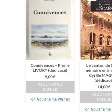
Connivences – Pierre
Le canton de 
LIVORY (dédicacé)
mémoire en im
Cyrille MA
9,00
€
(dédicacé
AJOUTER AU
14,00
€
PANIER
AJOUTER 
Ajouter à ma Wishlist
PANIER
Ajouter à ma 