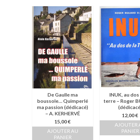
De Gaulle ma
INUK, au dos 
boussole… Quimperlé
terre – Roger 
ma passion (dédicacé)
(dédicacé
– A. KERHERVÉ
12,00
€
15,00
€
AJOUTER 
AJOUTER AU
PANIER
PANIER