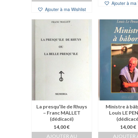
Ajouter à ma 
Ajouter à ma Wishlist
La presqu’île de Rhuys
Ministre à bâ
– Franc MALLET
Louis LE PE
(dédicacé)
(dédicacé
14,00
€
14,00
€
AJOUTER AU
AJOUTER 