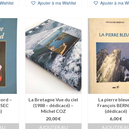
Wishlist
Ajouter à ma Wishlist
Ajouter à ma Wi
bord –
La Bretagne Vue du ciel
La pierre bleu
NSEC
(1988 – dédicacé) –
François BER
)
Michel COZ
(dédicacé)
20,00
€
6,00
€
AU
AJOUTER AU
AJOUTER A