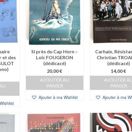
naire
Si près du Cap Horn –
Carhaix, Résista
r et des
Loïc FOUGERON
Christian TRO
 BULOT
(dédicacé)
(dédicacé)
ono)
20,00
€
14,00
€
AJOUTER AU
AJOUTER A
AU
PANIER
PANIER
Ajouter à ma Wishlist
Ajouter à ma Wi
Wishlist