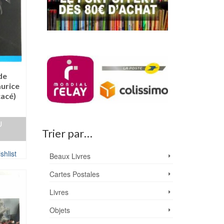
de
urice
acé)
U
Trier par…
shlist
Beaux Livres
Cartes Postales
Livres
Objets