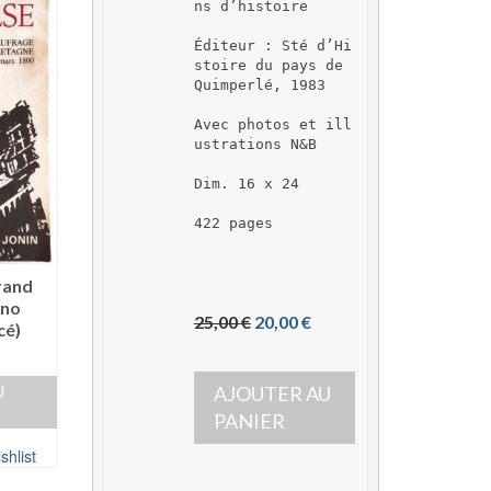
ns d’histoire
Éditeur : Sté d’Hi
stoire du pays de 
Quimperlé, 1983
Avec photos et ill
ustrations N&B
Dim. 16 x 24
422 pages 
rand
uno
L
L
25,00 
€
20,00 
€
cé)
e 
e 
p
p
U
AJOUTER AU 
r
r
i
i
PANIER
x 
x 
shlist
i
a
n
c