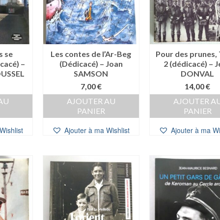
s se
Les contes de l’Ar-Beg
Pour des prunes,
cacé) –
(Dédicacé) – Joan
2 (dédicacé) – 
OUSSEL
SAMSON
DONVAL
7,00
€
14,00
€
AU
AJOUTER AU
AJOUTER A
PANIER
PANIER
Wishlist
Ajouter à ma Wishlist
Ajouter à ma Wi