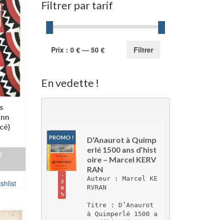
Filtrer par tarif
Prix
Prix
Prix :
0 €
—
50 €
Filtrer
min
max
En vedette !
s
ann
cé)
PROMO !
D’Anaurot à Quimp
erlé 1500 ans d’hist
U
oire – Marcel KERV
RAN
-
Auteur : Marcel KE
shlist
2
RVRAN
0
%
Titre : D’Anaurot 
à Quimperlé 1500 a