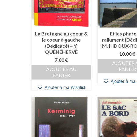
La Bretagne au coeur &
Et les phare
le coeur à gauche
rallument (Dédi
(Dédicacé) – Y.
M. HIDOUX-R
QUÉNÉHERVÉ
10,00
€
7,00
€
AJOUTER 
AJOUTER AU
PANIER
PANIER
Ajouter à ma 
Ajouter à ma Wishlist