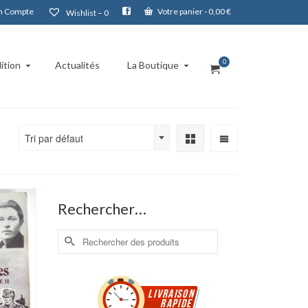
 Compte
Votre panier
-
0,00
€
Wishlist –
0
0
ition
Actualités
La Boutique
Tri par défaut
Rechercher…
Rechercher :