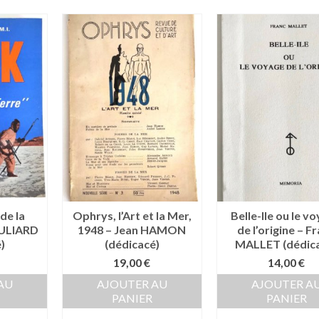
de la
Ophrys, l’Art et la Mer,
Belle-Ile ou le v
BULIARD
1948 – Jean HAMON
de l’origine – F
)
(dédicacé)
MALLET (dédic
19,00
€
14,00
€
AU
AJOUTER AU
AJOUTER A
PANIER
PANIER