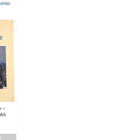
shlist
e –
NAS
U