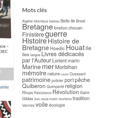
Mots clés
Belle-Ile
Brest
Algérie
bateau
Atlantique
Bretagne
breton
chouan
guerre
Finistère
Histoire
Histoire de
Houat
Bretagne
nce –
ile
Hoedic
ADEC
Livres dédicacés
iles
langue
par l'Auteur
Lorient
marin
mer
Marine
Morbihan
mémoire
U
nature
Ouessant
navire
patrimoine
pêche
port
policier
Quiberon
religion
Quimperlé
shlist
Révolution
Rhuys
Saint-
Résistance
tradition
Gildas
sous-marin
tourisme
Sein
voile
écologie
Vannes