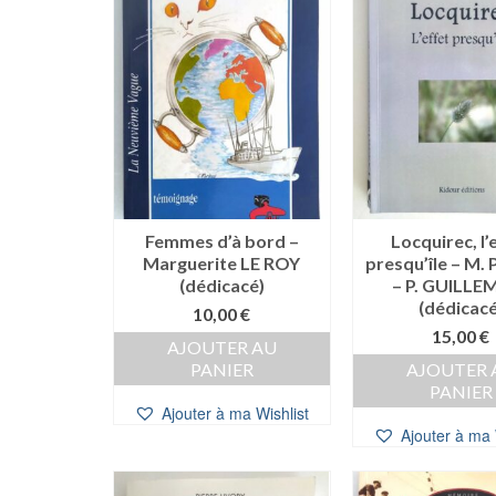
Femmes d’à bord –
Locquirec, l’
Marguerite LE ROY
presqu’île – M.
(dédicacé)
– P. GUILLE
(dédicacé
10,00
€
15,00
€
AJOUTER AU
PANIER
AJOUTER 
PANIER
Ajouter à ma Wishlist
Ajouter à ma 