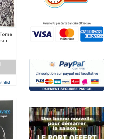
 Tome
Jean
U
shlist