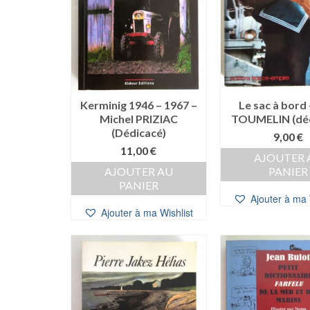
Kerminig 1946 – 1967 –
Le sac à bord 
Michel PRIZIAC
TOUMELIN (déd
(Dédicacé)
9,00
€
11,00
€
AJOUTER 
AJOUTER AU
PANIER
PANIER
Ajouter à ma 
Ajouter à ma Wishlist