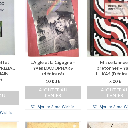
effet
L’Aigle et la Cigogne –
Miscellannée
 PRIZIAC
Yves DAOUPHARS
bretonnes – Y
MAIN
(dédicacé)
LUKAS (Dédica
)
10,00
€
7,00
€
AJOUTER AU
AJOUTER A
AU
PANIER
PANIER
Ajouter à ma Wishlist
Ajouter à ma Wi
Wishlist