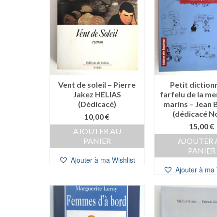
Vent de soleil – Pierre
Petit diction
Jakez HELIAS
farfelu de la me
(Dédicacé)
marins – Jean
(dédicacé N
10,00
€
15,00
€
AJOUTER AU
PANIER
AJOUTER 
PANIER
Ajouter à ma Wishlist
Ajouter à ma 