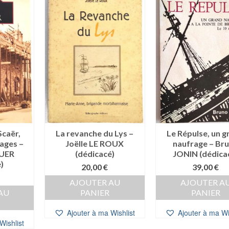
Scaër,
La revanche du Lys –
Le Répulse, un g
ages –
Joëlle LE ROUX
naufrage – Br
GUER
(dédicacé)
JONIN (dédica
)
20,00
€
39,00
€
AJOUTER AU
AJOUTER A
AU
PANIER
PANIER
Ajouter à ma Wishlist
Ajouter à ma Wi
Wishlist