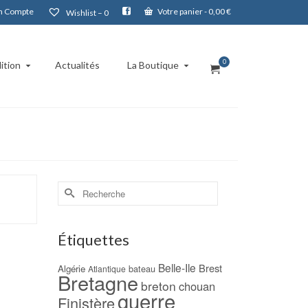
 Compte
Votre panier
-
0,00
€
Wishlist –
0
0
ition
Actualités
La Boutique
Rechercher :
Étiquettes
Belle-Ile
Brest
Algérie
bateau
Atlantique
Bretagne
breton
chouan
guerre
Finistère