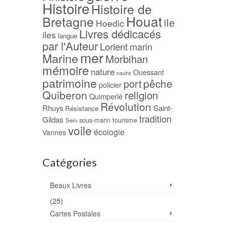
Histoire
Histoire de
Houat
Bretagne
ile
Hoedic
Livres dédicacés
iles
langue
par l'Auteur
Lorient
marin
mer
Marine
Morbihan
mémoire
nature
Ouessant
navire
patrimoine
pêche
port
policier
Quiberon
religion
Quimperlé
Révolution
Rhuys
Saint-
Résistance
tradition
Gildas
sous-marin
tourisme
Sein
voile
écologie
Vannes
Catégories
Beaux Livres
(25)
Cartes Postales