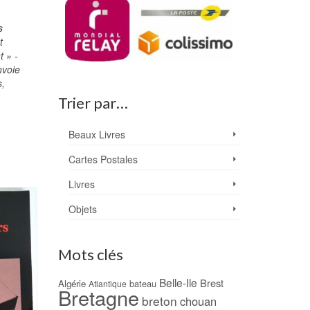
s
t
t » -
nvoie
s,
Trier par…
Beaux Livres
Cartes Postales
Livres
PROMO !
PROMO !
Objets
Mots clés
Belle-Ile
Brest
Algérie
bateau
Atlantique
Bretagne
breton
chouan