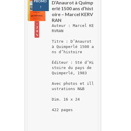
PROMO 
D’Anaurot à Quimp
!
erlé 1500 ans d’hist
oire – Marcel KERV
RAN
-
Auteur : Marcel KE
2
RVRAN
0
%
Titre : D’Anaurot 
à Quimperlé 1500 a
ns d’histoire
Éditeur : Sté d’Hi
stoire du pays de 
Quimperlé, 1983
Avec photos et ill
ustrations N&B
Dim. 16 x 24
422 pages 