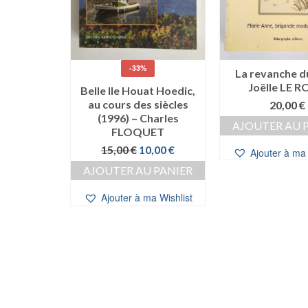
-33%
e Dieu
La revanche du
Jean NOLI
Joëlle LE 
Belle Ile Houat Hoedic,
cé)
au cours des siècles
20,00
€
(1996) – Charles
0
€
AJOUTER AU 
FLOQUET
 PANIER
Le
Le
15,00
€
10,00
€
Ajouter à ma 
prix
prix
a Wishlist
AJOUTER AU PANIER
initial
actuel
était :
est :
Ajouter à ma Wishlist
15,00 €.
10,00 €.