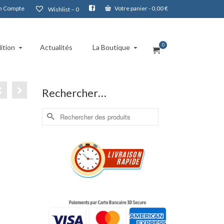
 Compte
Votre panier
-
0,00
€
Wishlist –
0
0
ition
Actualités
La Boutique
Rechercher…
Rechercher :