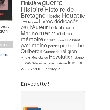
guerre
Finistère
Histoire
Histoire de
Houat
Bretagne
ile
Hoedic
Livres dédicacés
iles
langue
-17%
-17%
par l'Auteur
Houat
Lorient
marin
mer
ORION
Marine
Morbihan
Histoire de Belle-Île –
Cinq petites poup
mémoire
François-Marie de Bel-
noires – Jean BU
nature
Ouessant
navire
Île
(dédicacé)
patrimoine
pêche
port
NIER
policier
Le
Le
Le
12,00
€
10,00
€
12,00
€
10,00
€
Quiberon
religion
Quimperlé
prix
prix
prix
shlist
Révolution
AJOUTER AU PANIER
AJOUTER AU PAN
Rhuys
Saint-
Résistance
initial
actuel
initial
tradition
Gildas
était :
est :
était :
sous-marin
tourisme
Sein
Ajouter à ma Wishlist
Ajouter à ma Wish
voile
12,00 €.
10,00 €.
12,00 €.
écologie
Vannes
En vedette !