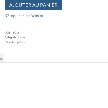
quantité
AJOUTER AU PANIER
de
Pas
Ajouter à ma Wishlist
de
quoi
noyer
un
UGS :
BC-2
chat
Catégorie :
Livres
-
Étiquette :
policier
BACHELLERIE
es