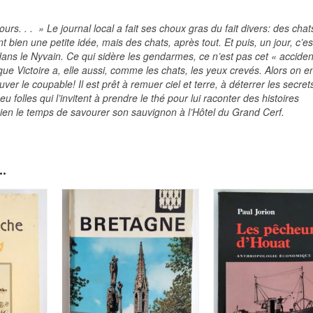
urs. . . » Le journal local a fait ses choux gras du fait divers: des chat
bien une petite idée, mais des chats, après tout. Et puis, un jour, c’es
dans le Nyvain. Ce qui sidère les gendarmes, ce n’est pas cet « acciden
t que Victoire a, elle aussi, comme les chats, les yeux crevés. Alors on e
rouver le coupable! Il est prêt à remuer ciel et terre, à déterrer les secret
u folles qui l’invitent à prendre le thé pour lui raconter des histoires
 bien le temps de savourer son sauvignon à l’Hôtel du Grand Cerf.
.