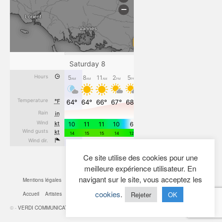
Ce site utilise des cookies pour une
meilleure expérience utilisateur. En
navigant sur le site, vous acceptez les
Mentions légales
CGV
Cookies
Confidentialité
Plan du site
Contact
cookies
.
Rejeter
OK
Accueil
Artistes
Actualités
Boutique
Mon Compte
© -
VERDI COMMUNICATION
- 2026