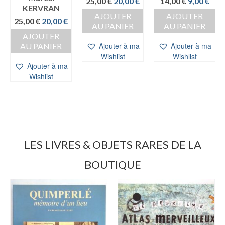
Le
Le
Le
Le
25,00
€
20,00
€
14,00
€
9,00
€
KERVRAN
e
prix
prix
prix
prix
AJOUTER
AJOUTER
rix
Le
Le
initial
actuel
initial
actu
25,00
€
20,00
€
AU PANIER
AU PANIER
ctuel
prix
prix
était :
est :
était :
est :
AJOUTER
st :
initial
actuel
25,00 €.
20,00 €.
14,00 €.
9,00
Ajouter à ma
Ajouter à ma
AU PANIER
8,00 €.
était :
est :
Wishlist
Wishlist
25,00 €.
20,00 €.
Ajouter à ma
Wishlist
LES LIVRES & OBJETS RARES DE LA
BOUTIQUE