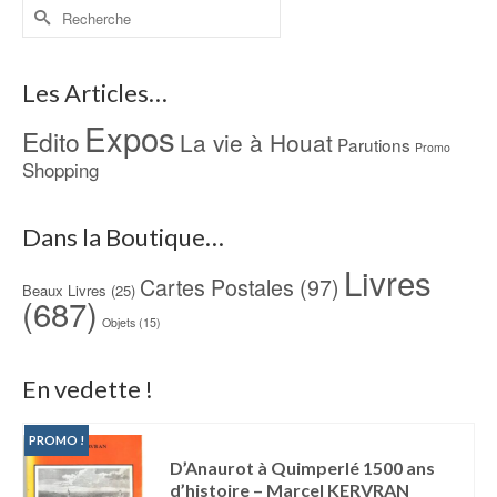
Rechercher :
Les Articles…
Expos
Edito
La vie à Houat
Parutions
Promo
Shopping
Dans la Boutique…
Livres
Cartes Postales
(97)
Beaux Livres
(25)
(687)
Objets
(15)
En vedette !
PROMO !
D’Anaurot à Quimperlé 1500 ans
d’histoire – Marcel KERVRAN