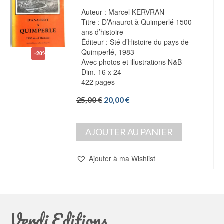
Auteur : Marcel KERVRAN
Titre : D’Anaurot à Quimperlé 1500
ans d’histoire
Éditeur : Sté d’Histoire du pays de
Quimperlé, 1983
-20%
Avec photos et illustrations N&B
Dim. 16 x 24
422 pages
Le
Le
25,00
€
20,00
€
prix
prix
initial
actuel
était :
est :
AJOUTER AU PANIER
25,00 €.
20,00 €.
Ajouter à ma Wishlist
Verdi Editions