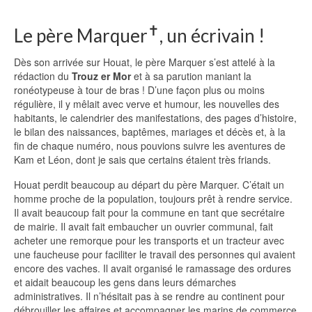
✝︎
Le père Marquer
, un écrivain !
Dès son arrivée sur Houat, le père Marquer s’est attelé à la
rédaction du
Trouz er Mor
et à sa parution maniant la
ronéotypeuse à tour de bras ! D’une façon plus ou moins
régulière, il y mêlait avec verve et humour, les nouvelles des
habitants, le calendrier des manifestations, des pages d’histoire,
le bilan des naissances, baptêmes, mariages et décès et, à la
fin de chaque numéro, nous pouvions suivre les aventures de
Kam et Léon, dont je sais que certains étaient très friands.
Houat perdit beaucoup au départ du père Marquer. C’était un
homme proche de la population, toujours prêt à rendre service.
Il avait beaucoup fait pour la commune en tant que secrétaire
de mairie. Il avait fait embaucher un ouvrier communal, fait
acheter une remorque pour les transports et un tracteur avec
une faucheuse pour faciliter le travail des personnes qui avaient
encore des vaches. Il avait organisé le ramassage des ordures
et aidait beaucoup les gens dans leurs démarches
administratives. Il n’hésitait pas à se rendre au continent pour
débrouiller les affaires et accompagner les marins de commerce