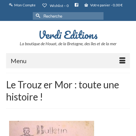
Mon Compte
Votre panier
-
0,00
€
Wishlist –
0
Rechercher :
Verdi Editions
La boutique de Houat, de la Bretagne, des îles et de la mer
Menu
Le Trouz er Mor : toute une
histoire !