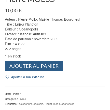
10,00
€
Auteur : Pierre Mollo, Maëlle Thomas-Bourgneuf
Titre : Enjeu Plancton
Éditeur : Océanopolis
Préface : Isabelle Autissier
Date de parution : novembre 2009
Dim. 14 x 22
272 pages
1 en stock
quantité
AJOUTER AU PANIER
de
Enjeu
Ajouter à ma Wishlist
Plancton
-
Écloserie
Houat
UGS :
PMO-1
-
Catégorie :
Livres
Pierre
Étiquettes :
eclosarium
,
écologie
,
Houat
,
mer
,
Oceanopolis
MOLLO