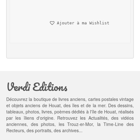
x 
x 
i
a
n
c
Ajouter à ma Wishlist
i
t
t
u
i
e
a
l 
l 
e
é
s
t
t : 
a
2
Verdi Editions
i
0,
t : 
0
2
0 €.
Découvrez la boutique de livres anciens, cartes postales vintage
5,
et objets anciens de Houat, des îles et de la mer. Des dessins,
0
tableaux, photos, livres, poèmes dédiés à l'île de Houat, réalisés
0 €.
par les îliens d'origine. Retrouvez les
Actualités
, des
vidéos
anciennes
, des
photos
, les
Trouz-er-Mor
, la
Time-Line des
Recteurs
, des portraits, des archives...