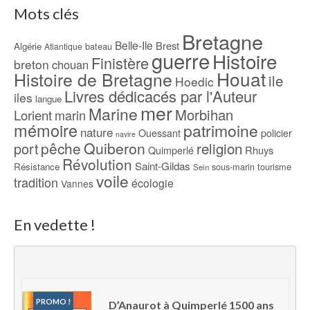
Mots clés
Bretagne
Belle-Ile
Brest
Algérie
bateau
Atlantique
guerre
Histoire
Finistère
breton
chouan
Houat
Histoire de Bretagne
ile
Hoedic
Livres dédicacés par l'Auteur
iles
langue
mer
Marine
Morbihan
Lorient
marin
mémoire
patrimoine
nature
Ouessant
policier
navire
pêche
Quiberon
religion
port
Rhuys
Quimperlé
Révolution
Saint-Gildas
Résistance
sous-marin
tourisme
Sein
voile
tradition
écologie
Vannes
En vedette !
PROMO !
D’Anaurot à Quimperlé 1500 ans 