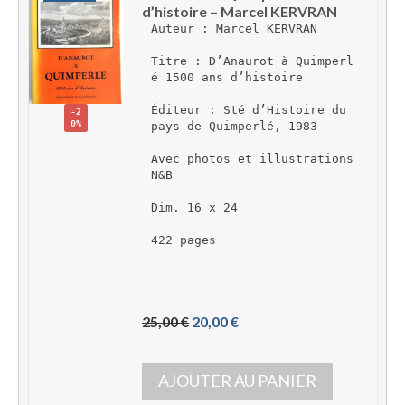
d’histoire – Marcel KERVRAN
Auteur : Marcel KERVRAN
Titre : D’Anaurot à Quimperl
é 1500 ans d’histoire
Éditeur : Sté d’Histoire du 
-2
0%
pays de Quimperlé, 1983
Avec photos et illustrations 
N&B
Dim. 16 x 24
422 pages 
L
L
25,00 
€
20,00 
€
e 
e 
p
p
AJOUTER AU PANIER
r
r
i
i