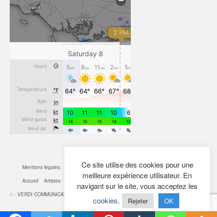
Ce site utilise des cookies pour une
Mentions légales
CGV
Cookies
Confidentialité
Plan du site
Contact
meilleure expérience utilisateur. En
Accueil
Artistes
Actualités
Boutique
Mon Compte
navigant sur le site, vous acceptez les
© -
VERDI COMMUNICATION
- 2026
cookies
.
Rejeter
OK