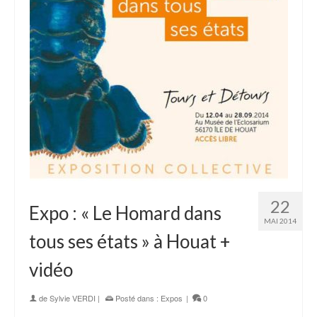
22
Expo : « Le Homard dans
MAI 2014
tous ses états » à Houat +
vidéo
de
Sylvie VERDI
|
Posté dans :
Expos
|
0