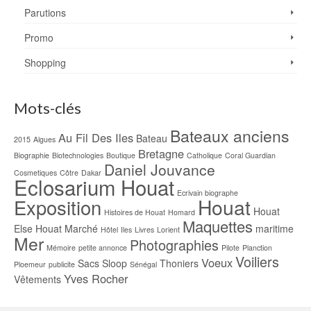
Parutions
Promo
Shopping
Mots-clés
Bateaux anciens
Au Fil Des Iles
Bateau
2015
Algues
Bretagne
Biographie
Biotechnologies
Boutique
Catholique
Coral Guardian
Daniel Jouvance
Cosmetiques
Côtre
Dakar
Eclosarium Houat
Ecrivain biographe
Houat
Exposition
Houat
Histoires de Houat
Homard
Maquettes
Else
Houat Marché
maritime
Hôtel
Iles
Livres
Lorient
Mer
Photographies
Mémoire
petite annonce
Pilote
Planction
Voiliers
Voeux
Sacs
Sloop
Thoniers
Ploemeur
publicite
Sénégal
Yves Rocher
Vêtements