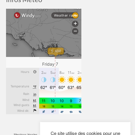
Ce site utilise des cookies pour une
Mentions légales
CGV
Cookies
Confidentialité
Plan du site
Contact