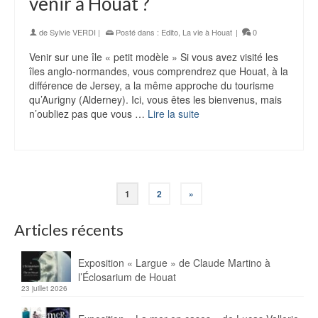
venir à Houat ?
de
Sylvie VERDI
|
Posté dans :
Edito
,
La vie à Houat
|
0
Venir sur une île « petit modèle » Si vous avez visité les
îles anglo-normandes, vous comprendrez que Houat, à la
différence de Jersey, a la même approche du tourisme
qu’Aurigny (Alderney). Ici, vous êtes les bienvenus, mais
n’oubliez pas que vous …
Lire la suite
1
2
»
Articles récents
Exposition « Largue » de Claude Martino à
l’Éclosarium de Houat
23 juillet 2026