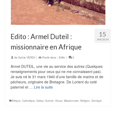
15
Edito : Armel Duteil :
JAN 2014
missionnaire en Afrique
de
Sylvie VERDI
|
Posté dans :
Edito
|
0
Armel DUTEIL, une vie au service des autres (Quelques
renseignements pour ceux qui ne me connaissent pas).
Je suis né le 31 mars 1940 d’une famille de marins et de
pécheurs, originaire de Bretagne. De Lorient du coté
paternel et …
Lire la suite
Afrique
,
Catholique
,
Dakar
,
Guinée
,
Houat
,
Missionnaire
,
Religion
,
Sénégal