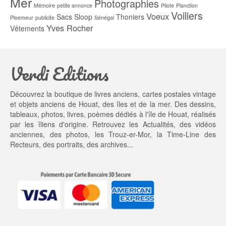
Mer
Photographies
Mémoire
petite annonce
Pilote
Planction
Voiliers
Voeux
Sacs
Sloop
Thoniers
Ploemeur
publicite
Sénégal
Yves Rocher
Vêtements
Verdi Editions
Découvrez la boutique de livres anciens, cartes postales vintage
et objets anciens de Houat, des îles et de la mer. Des dessins,
tableaux, photos, livres, poèmes dédiés à l'île de Houat, réalisés
par les îliens d'origine. Retrouvez les
Actualités
, des
vidéos
anciennes
, des
photos
, les
Trouz-er-Mor
, la
Time-Line des
Recteurs
, des portraits, des archives...