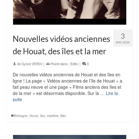
3
Nouvelles vidéos anciennes
MAI 2020
de Houat, des îles et la mer
de
Sylvie VERDI
|
Posté dans :
Edito
|
0
De nouvelles vidéos anciennes de Houat et des îles en
ligne ! La page « Vidéos anciennes de l’île de Houat » a
fait peau neuve et une page « Films anciens des îles et
de la mer » est désormais disponible. Sur la …
Lire la
suite
Bretagne
,
Houat
,
Iles
,
maritime
,
Mer