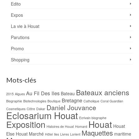
Edito
Expos
La vie à Houat
Parutions
Promo
Shopping
Mots-clés
Bateaux anciens
Au Fil Des Iles
Bateau
2015
Algues
Bretagne
Biographie
Biotechnologies
Boutique
Catholique
Coral Guardian
Daniel Jouvance
Cosmetiques
Côtre
Dakar
Eclosarium Houat
Ecrivain biographe
Houat
Exposition
Houat
Histoires de Houat
Homard
Maquettes
Else
Houat Marché
maritime
Hôtel
Iles
Livres
Lorient