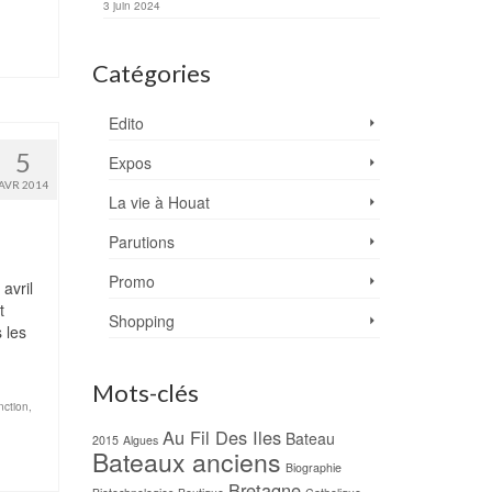
3 juin 2024
Catégories
Edito
5
Expos
AVR 2014
La vie à Houat
Parutions
Promo
avril
t
Shopping
 les
Mots-clés
nction
,
Au Fil Des Iles
Bateau
2015
Algues
Bateaux anciens
Biographie
Bretagne