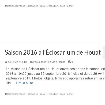
Daniel Jouvance
,
Eclosarium Houat
,
Exposition
,
Yves Rocher
Saison 2016 à l’Éclosarium de Houat
de
Sylvie VERDI
|
Posté dans :
La vie à Houat
|
0
Le Musée de L’Eclosarium de Houat ouvre ses portes le samedi 28
2016 à 10h00 jusqu’au 30 septembre 2016 inclus et du du 29 Avril
septembre 2017. Photos, objets, films et diaporamas retracent la v
l’île …
Lire la suite
Daniel Jouvance
,
Eclosarium Houat
,
Exposition
,
Yves Rocher