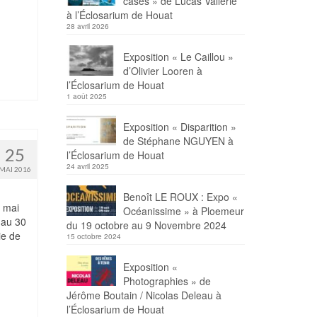
cases » de Lucas Vallerie
à l’Éclosarium de Houat
28 avril 2026
Exposition « Le Caillou »
d’Olivier Looren à
l’Éclosarium de Houat
1 août 2025
Exposition « Disparition »
de Stéphane NGUYEN à
25
l’Éclosarium de Houat
24 avril 2025
MAI 2016
Benoît LE ROUX : Expo «
 mai
Océanissime » à Ploemeur
 au 30
du 19 octobre au 9 Novembre 2024
ie de
15 octobre 2024
Exposition «
Photographies » de
Jérôme Boutain / Nicolas Deleau à
l’Éclosarium de Houat