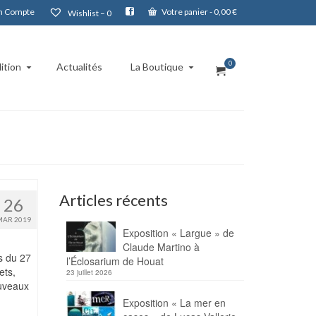
 Compte
Votre panier
-
0,00
€
Wishlist –
0
0
ition
Actualités
La Boutique
Articles récents
26
MAR 2019
Exposition « Largue » de
Claude Martino à
s du 27
l’Éclosarium de Houat
ets,
23 juillet 2026
ouveaux
Exposition « La mer en