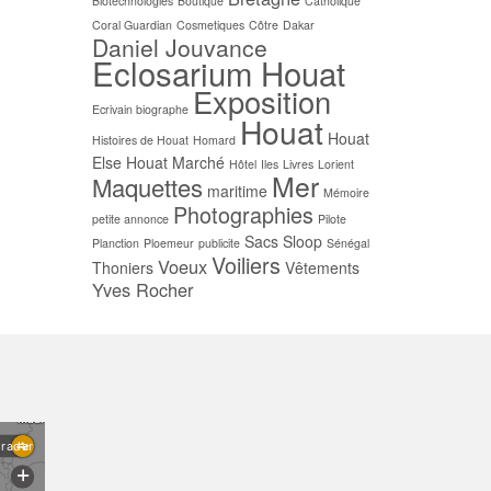
Biotechnologies
Boutique
Catholique
Coral Guardian
Cosmetiques
Côtre
Dakar
Daniel Jouvance
Eclosarium Houat
Exposition
Ecrivain biographe
Houat
Houat
Histoires de Houat
Homard
Else
Houat Marché
Hôtel
Iles
Livres
Lorient
Mer
Maquettes
maritime
Mémoire
Photographies
petite annonce
Pilote
Sacs
Sloop
Planction
Ploemeur
publicite
Sénégal
Voiliers
Voeux
Thoniers
Vêtements
Yves Rocher