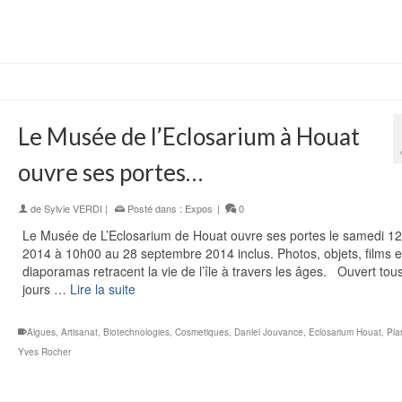
Le Musée de l’Eclosarium à Houat
ouvre ses portes…
de
Sylvie VERDI
|
Posté dans :
Expos
|
0
Le Musée de L’Eclosarium de Houat ouvre ses portes le samedi 12 
2014 à 10h00 au 28 septembre 2014 inclus. Photos, objets, films e
diaporamas retracent la vie de l’île à travers les âges. Ouvert tous
jours …
Lire la suite
Algues
,
Artisanat
,
Biotechnologies
,
Cosmetiques
,
Daniel Jouvance
,
Eclosarium Houat
,
Pla
Yves Rocher