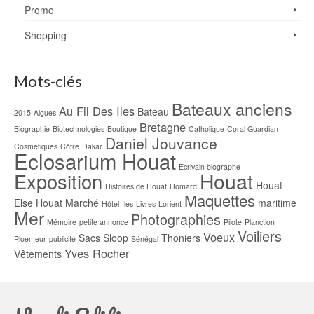
Promo
Shopping
Mots-clés
Bateaux anciens
Au Fil Des Iles
Bateau
2015
Algues
Bretagne
Biographie
Biotechnologies
Boutique
Catholique
Coral Guardian
Daniel Jouvance
Cosmetiques
Côtre
Dakar
Eclosarium Houat
Ecrivain biographe
Houat
Exposition
Houat
Histoires de Houat
Homard
Maquettes
Else
Houat Marché
maritime
Hôtel
Iles
Livres
Lorient
Mer
Photographies
Mémoire
petite annonce
Pilote
Planction
Voiliers
Voeux
Sacs
Sloop
Thoniers
Ploemeur
publicite
Sénégal
Yves Rocher
Vêtements