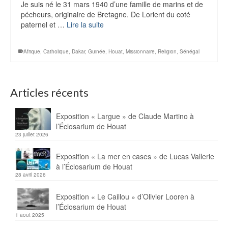
Je suis né le 31 mars 1940 d’une famille de marins et de
pécheurs, originaire de Bretagne. De Lorient du coté
paternel et …
Lire la suite
Afrique
,
Catholique
,
Dakar
,
Guinée
,
Houat
,
Missionnaire
,
Religion
,
Sénégal
Articles récents
Exposition « Largue » de Claude Martino à
l’Éclosarium de Houat
23 juillet 2026
Exposition « La mer en cases » de Lucas Vallerie
à l’Éclosarium de Houat
28 avril 2026
Exposition « Le Caillou » d’Olivier Looren à
l’Éclosarium de Houat
1 août 2025