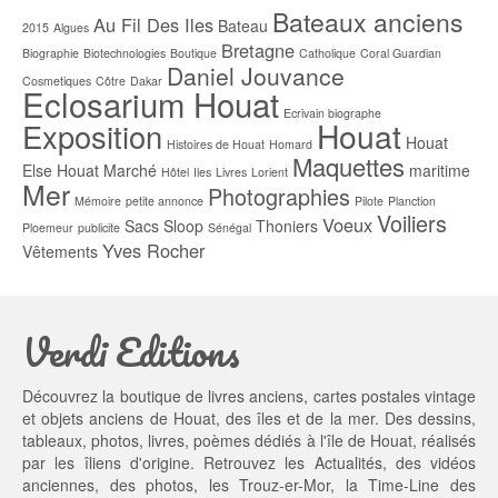
Bateaux anciens
Au Fil Des Iles
Bateau
2015
Algues
Bretagne
Biographie
Biotechnologies
Boutique
Catholique
Coral Guardian
Daniel Jouvance
Cosmetiques
Côtre
Dakar
Eclosarium Houat
Ecrivain biographe
Houat
Exposition
Houat
Histoires de Houat
Homard
Maquettes
Else
Houat Marché
maritime
Hôtel
Iles
Livres
Lorient
Mer
Photographies
Mémoire
petite annonce
Pilote
Planction
Voiliers
Voeux
Sacs
Sloop
Thoniers
Ploemeur
publicite
Sénégal
Yves Rocher
Vêtements
Verdi Editions
Découvrez la boutique de livres anciens, cartes postales vintage
et objets anciens de Houat, des îles et de la mer. Des dessins,
tableaux, photos, livres, poèmes dédiés à l'île de Houat, réalisés
par les îliens d'origine. Retrouvez les
Actualités
, des
vidéos
anciennes
, des
photos
, les
Trouz-er-Mor
, la
Time-Line des