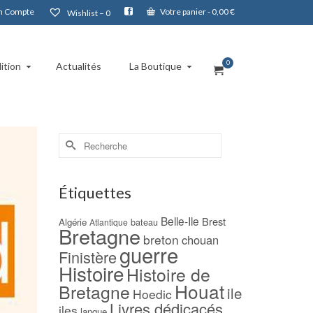
 Compte
Votre panier
-
0,00
€
Wishlist –
0
0
ition
Actualités
La Boutique
Rechercher :
Étiquettes
Belle-Ile
Brest
Algérie
bateau
Atlantique
Bretagne
breton
chouan
guerre
Finistère
Histoire
Histoire de
Houat
Bretagne
ile
Hoedic
Livres dédicacés
iles
langue