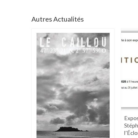
Autres Actualités
 cases »
Expos
closarium
Stép
l’Écl