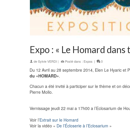
Expo : « Le Homard dans t
de
Sylvie VERDI
|
Posté dans :
Expos
|
0
Du 12 Avril au 28 septembre 2014, Elen Le Hyaric et P
du «HOMARD»
.
Chacun a été invité à participer sur le thème et on dé
Pierre Mollo.
Vernissage jeudi 22 mai a 17h00 a l’Eclosarium de Hou
Voir l’
Extrait sur le Homard
Voir la vidéo «
De l’Écloserie à l’Eclosarium
»