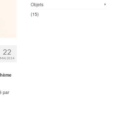
Objets
(15)
22
MAI 2014
 thème
é par