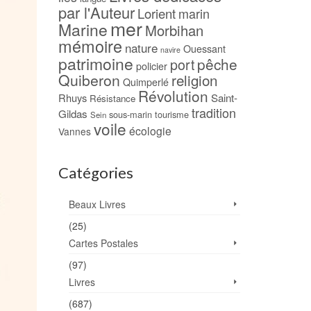
par l'Auteur
Lorient
marin
mer
Marine
Morbihan
mémoire
nature
Ouessant
navire
patrimoine
pêche
port
policier
Quiberon
religion
Quimperlé
Révolution
Rhuys
Saint-
Résistance
tradition
Gildas
sous-marin
tourisme
Sein
voile
écologie
Vannes
Catégories
Beaux Livres
(25)
Cartes Postales
(97)
Livres
(687)