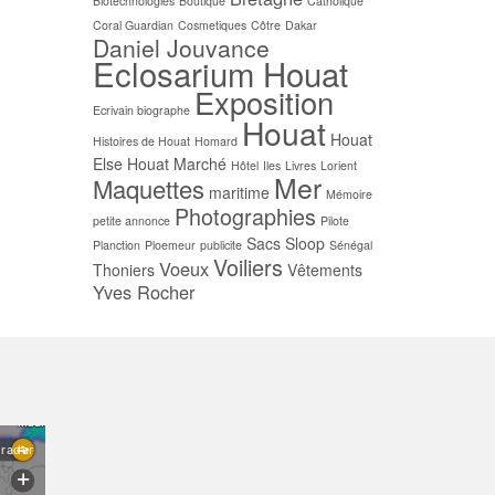
Biotechnologies
Boutique
Catholique
Coral Guardian
Cosmetiques
Côtre
Dakar
Daniel Jouvance
Eclosarium Houat
Exposition
Ecrivain biographe
Houat
Houat
Histoires de Houat
Homard
Else
Houat Marché
Hôtel
Iles
Livres
Lorient
Mer
Maquettes
maritime
Mémoire
Photographies
petite annonce
Pilote
Sacs
Sloop
Planction
Ploemeur
publicite
Sénégal
Voiliers
Voeux
Thoniers
Vêtements
Yves Rocher