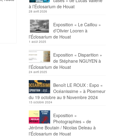
cases » de Lucas Vallerie
à l’Éclosarium de Houat
28 avril 2026
Exposition « Le Caillou »
d’Olivier Looren à
l’Éclosarium de Houat
1 août 2025
Exposition « Disparition »
de Stéphane NGUYEN à
l’Éclosarium de Houat
24 avril 2025
Benoît LE ROUX : Expo «
Océanissime » à Ploemeur
du 19 octobre au 9 Novembre 2024
15 octobre 2024
Exposition «
Photographies » de
Jérôme Boutain / Nicolas Deleau à
l’Éclosarium de Houat