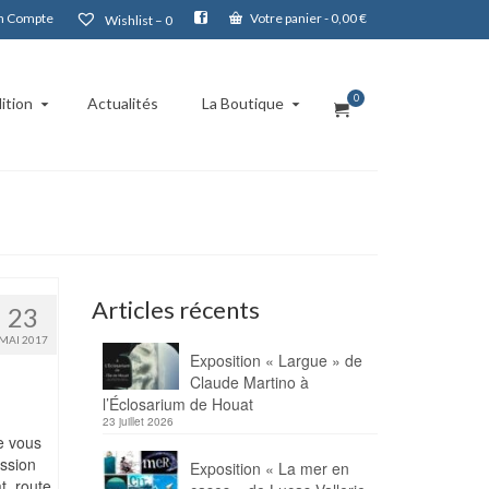
 Compte
Votre panier
-
0,00
€
Wishlist –
0
0
ition
Actualités
La Boutique
Articles récents
23
MAI 2017
Exposition « Largue » de
Claude Martino à
l’Éclosarium de Houat
23 juillet 2026
e vous
ssion
Exposition « La mer en
t, route