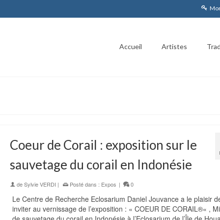
Mon
Accueil
Artistes
Trad
Coeur de Corail : exposition sur le
sauvetage du corail en Indonésie
de
Sylvie VERDI
|
Posté dans :
Expos
|
0
Le Centre de Recherche Eclosarium Daniel Jouvance a le plaisir d
inviter au vernissage de l’exposition : « COEUR DE CORAIL®« , Mi
de sauvetage du corail en Indonésie à l’Eclosarium de l’Île de Houa