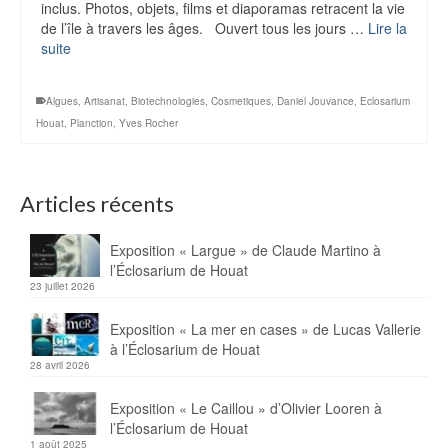
inclus. Photos, objets, films et diaporamas retracent la vie
de l’île à travers les âges. Ouvert tous les jours …
Lire la
suite
Algues
,
Artisanat
,
Biotechnologies
,
Cosmetiques
,
Daniel Jouvance
,
Eclosarium
Houat
,
Planction
,
Yves Rocher
Articles récents
Exposition « Largue » de Claude Martino à
l’Éclosarium de Houat
23 juillet 2026
Exposition « La mer en cases » de Lucas Vallerie
à l’Éclosarium de Houat
28 avril 2026
Exposition « Le Caillou » d’Olivier Looren à
l’Éclosarium de Houat
1 août 2025