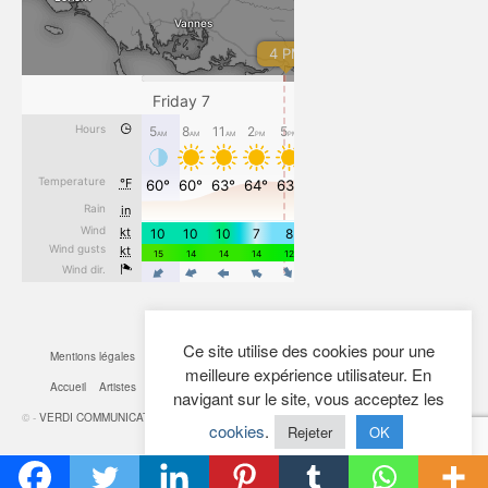
Ce site utilise des cookies pour une
Mentions légales
CGV
Cookies
Confidentialité
Plan du site
Contact
meilleure expérience utilisateur. En
Accueil
Artistes
Actualités
Boutique
Mon Compte
navigant sur le site, vous acceptez les
© -
VERDI COMMUNICATION
- 2026
cookies
.
Rejeter
OK