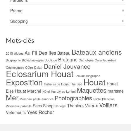
Promo
Shopping
Mots-clés
Bateaux anciens
Au Fil Des Iles
Bateau
2015
Algues
Bretagne
Biographie
Biotechnologies
Boutique
Catholique
Coral Guardian
Daniel Jouvance
Cosmetiques
Côtre
Dakar
Eclosarium Houat
Ecrivain biographe
Houat
Exposition
Houat
Histoires de Houat
Homard
Maquettes
Else
Houat Marché
maritime
Hôtel
Iles
Livres
Lorient
Mer
Photographies
Mémoire
petite annonce
Pilote
Planction
Voiliers
Voeux
Sacs
Sloop
Thoniers
Ploemeur
publicite
Sénégal
Yves Rocher
Vêtements