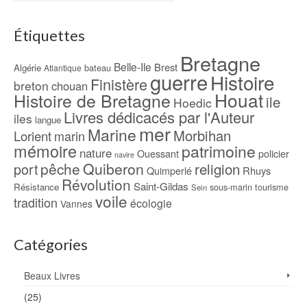
Étiquettes
Bretagne
Belle-Ile
Brest
Algérie
bateau
Atlantique
guerre
Histoire
Finistère
breton
chouan
Houat
Histoire de Bretagne
ile
Hoedic
Livres dédicacés par l'Auteur
iles
langue
mer
Marine
Morbihan
Lorient
marin
mémoire
patrimoine
nature
Ouessant
policier
navire
pêche
Quiberon
religion
port
Rhuys
Quimperlé
Révolution
Saint-Gildas
Résistance
sous-marin
tourisme
Sein
voile
tradition
écologie
Vannes
Catégories
Beaux Livres
(25)