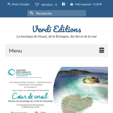
Mon Compte
Votre panier
-
0,00
€
Wishlist –
0
Rechercher :
Verdi Editions
La boutique de Houat, de la Bretagne, des îles et de la mer
Menu