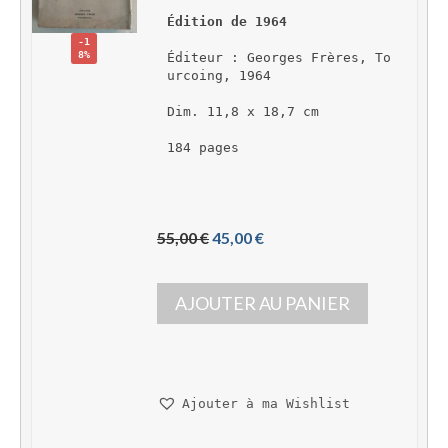
Édition de 1964
-1
8%
Éditeur : Georges Frères, To
urcoing, 1964
Dim. 11,8 x 18,7 cm
184 pages
L
L
55,00 
€
45,00 
€
e 
e 
p
p
AJOUTER AU PANIER
r
r
i
i
x 
x 
i
a
n
c
Ajouter à ma Wishlist
i
t
t
u