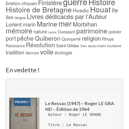
guerre
Histoire
Finistère
breton
chouan
Houat
Histoire de Bretagne
ile
Hoedic
Livres dédicacés par l'Auteur
iles
langue
mer
Marine
Morbihan
Lorient
marin
mémoire
patrimoine
nature
Ouessant
policier
navire
pêche
Quiberon
religion
port
Rhuys
Quimperlé
Révolution
Saint-Gildas
Résistance
sous-marin
tourisme
Sein
voile
tradition
écologie
Vannes
En vedette !
PROMO !
Le Ressac (1947) – Roger LE GRA
ND – Édition de 1964
Auteur : Roger LE GRAND
Titre : Le Ressac