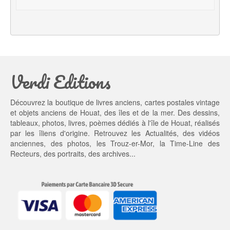
i
e
a
l 
l 
e
é
s
t
t : 
a
4
Verdi Editions
i
5,
t : 
0
5
0 €.
Découvrez la boutique de livres anciens, cartes postales vintage
5,
et objets anciens de Houat, des îles et de la mer. Des dessins,
0
tableaux, photos, livres, poèmes dédiés à l'île de Houat, réalisés
0 €.
par les îliens d'origine. Retrouvez les
Actualités
, des
vidéos
anciennes
, des
photos
, les
Trouz-er-Mor
, la
Time-Line des
Recteurs
, des portraits, des archives...