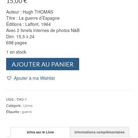
15,00
€
Auteur : Hugh THOMAS
Titre : La guerre d’Espagne
Éditions : Laffont, 1964
Avec 2 livrets internes de photos N&B
Dim. 15,5 x 24
698 pages
1 en stock
quantité
AJOUTER AU PANIER
de
La
Ajouter à ma Wishlist
guerre
d'Espagne
-
Hugh
UGS :
THO-1
THOMAS
Catégorie :
Livres
Étiquette :
guerre
Infos sur le Livre
Informations complémentaires