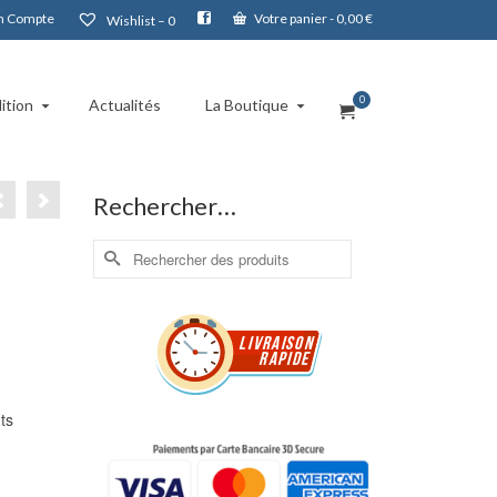
 Compte
Votre panier
-
0,00
€
Wishlist –
0
0
ition
Actualités
La Boutique
Rechercher…
Rechercher :
ts