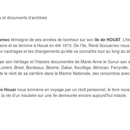
s et documents d’archives
arnec
témoigne de ses années de bonheur sur son
île de HOUAT
. L’hi
re et se termine à Houat en été 1973. De l’île, René Scouarnec nous
 les naufrages et les changements qu’elle va connaître tout au long du si
ger son héritage et l’histoire documentée de Marie-Anne le Gurun son 
orient, Brest, Bordeaux, Bizerte, Dakar, Kouribga, Mimizan, Ferryville,
te le récit de sa carrière dans la Marine Nationale, ses rencontres avec
de Houat
nous emmène en voyage par un récit personnel. le livre nous 
et la vie d’un insulaire sur une île demeurée encore aujourd’hui intacte.
.