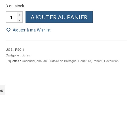
3 en stock
quantité
AJOUTER AU PANIER
de
Histoires
Ajouter à ma Wishlist
de
Houat
-
René
UGS :
RSC-1
SCOUARNEC
Catégorie :
Livres
-
Étiquettes :
Cadoudal
,
chouan
,
Histoire de Bretagne
,
Houat
,
ile
,
Ponant
,
Révolution
NEUF
!
es