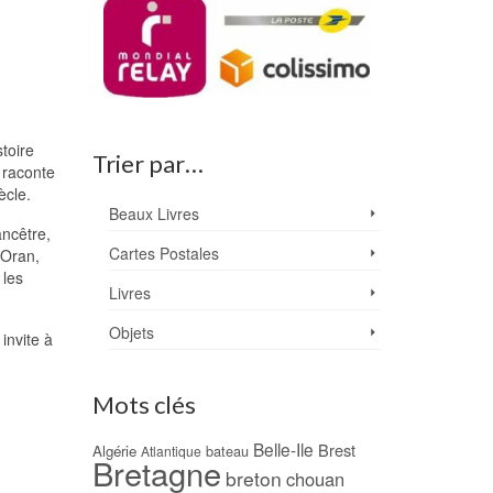
stoire
Trier par…
 raconte
ècle.
Beaux Livres
ancêtre,
Cartes Postales
 Oran,
 les
Livres
Objets
invite à
Mots clés
Belle-Ile
Brest
Algérie
bateau
Atlantique
Bretagne
breton
chouan