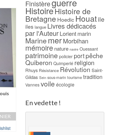
guerre
Finistère
Histoire
Histoire de
Houat
Bretagne
ile
Hoedic
Livres dédicacés
iles
langue
par l'Auteur
Lorient
marin
mer
Marine
Morbihan
mémoire
nature
Ouessant
navire
patrimoine
pêche
port
policier
Quiberon
religion
Quimperlé
Révolution
Rhuys
Saint-
Résistance
tradition
Gildas
sous-marin
tourisme
Sein
voile
écologie
Vannes
Louis
Les îles de la Bretagne
L’île aux Muettes
(2007) – Marie LE
BACHELLERIE
En vedette !
GOAZIOU
15,00
€
20,00
€
NIER
AJOUTER AU PAN
AJOUTER AU PANIER
shlist
Ajouter à ma Wish
Ajouter à ma Wishlist