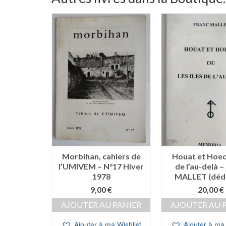
cton –
Morbihan, cahiers de
Houat et Hoedi
Houat –
l’UMIVEM – N°17 Hiver
de l’au-delà –
MOLLO
1978
MALLET (dédi
0
€
9,00
€
20,00
€
 PANIER
AJOUTER AU PANIER
AJOUTER AU 
a Wishlist
Ajouter à ma Wishlist
Ajouter à ma 