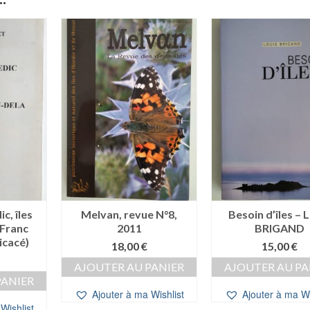
c, îles
Melvan, revue N°8,
Besoin d’îles – 
 Franc
2011
BRIGAND
cacé)
18,00
€
15,00
€
AJOUTER AU PANIER
AJOUTER AU PA
PANIER
Ajouter à ma Wishlist
Ajouter à ma Wi
Wishlist