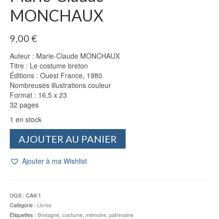
MONCHAUX
9,00
€
Auteur : Marie-Claude MONCHAUX
Titre : Le costume breton
Éditions : Ouest France, 1980
Nombreuses illustrations couleur
Format : 16,5 x 23
32 pages
1 en stock
quantité
AJOUTER AU PANIER
de
Le
Ajouter à ma Wishlist
costume
breton
-
Marie-
UGS :
CAX-1
Claude
Catégorie :
Livres
MONCHAUX
Étiquettes :
Bretagne
,
costume
,
mémoire
,
patrimoine