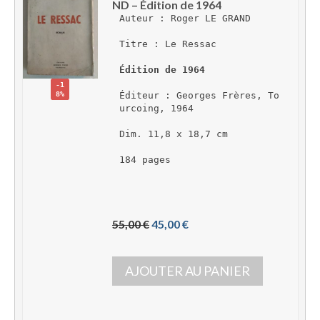
ND – Édition de 1964
Auteur : Roger LE GRAND
Titre : Le Ressac
Édition de 1964
-1
8%
Éditeur : Georges Frères, To
urcoing, 1964
Dim. 11,8 x 18,7 cm
184 pages
L
L
55,00 
€
45,00 
€
e 
e 
p
p
AJOUTER AU PANIER
r
r
i
i
x 
x 
i
a