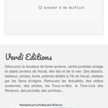
n
c
Ajouter à ma Wishlist
i
t
t
u
i
e
a
l 
l 
e
é
s
t
t : 
a
4
Verdi Editions
i
5,
t : 
0
5
0 €.
Découvrez la boutique de livres anciens, cartes postales vintage
5,
et objets anciens de Houat, des îles et de la mer. Des dessins,
0
tableaux, photos, livres, poèmes dédiés à l'île de Houat, réalisés
0 €.
par les îliens d'origine. Retrouvez les
Actualités
, des
vidéos
anciennes
, des
photos
, les
Trouz-er-Mor
, la
Time-Line des
Recteurs
, des portraits, des archives...