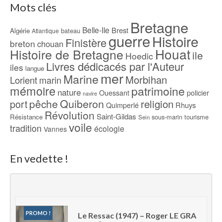
Mots clés
Bretagne
Belle-Ile
Brest
Algérie
bateau
Atlantique
guerre
Histoire
Finistère
breton
chouan
Houat
Histoire de Bretagne
ile
Hoedic
Livres dédicacés par l'Auteur
iles
langue
mer
Marine
Morbihan
Lorient
marin
mémoire
patrimoine
nature
Ouessant
policier
navire
pêche
Quiberon
religion
port
Rhuys
Quimperlé
Révolution
Saint-Gildas
Résistance
sous-marin
tourisme
Sein
voile
tradition
écologie
Vannes
En vedette !
PROMO !
Le Ressac (1947) – Roger LE GRA