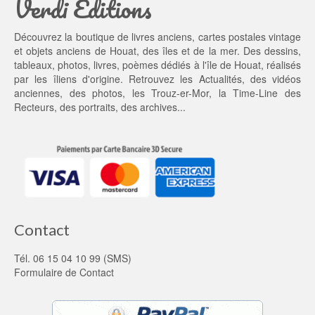
Verdi Editions
t : 
0
5
0 €.
Découvrez la boutique de livres anciens, cartes postales vintage
5,
et objets anciens de Houat, des îles et de la mer. Des dessins,
0
tableaux, photos, livres, poèmes dédiés à l'île de Houat, réalisés
0 €.
par les îliens d'origine. Retrouvez les
Actualités
, des
vidéos
anciennes
, des
photos
, les
Trouz-er-Mor
, la
Time-Line des
Recteurs
, des portraits, des archives...
Contact
Tél. 06 15 04 10 99 (SMS)
Formulaire de Contact