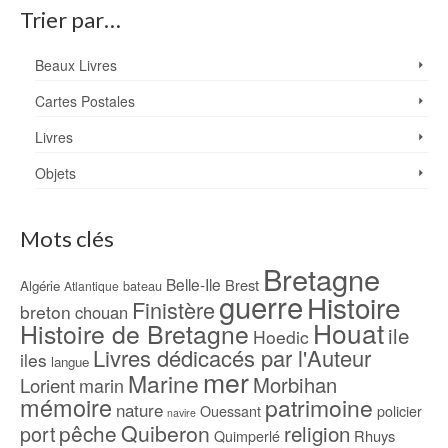
Trier par…
Beaux Livres
Cartes Postales
Livres
Objets
Mots clés
Bretagne
Belle-Ile
Brest
Algérie
bateau
Atlantique
guerre
Histoire
Finistère
breton
chouan
Houat
Histoire de Bretagne
ile
Hoedic
Livres dédicacés par l'Auteur
iles
langue
mer
Marine
Morbihan
Lorient
marin
mémoire
patrimoine
nature
Ouessant
policier
navire
pêche
Quiberon
religion
port
Rhuys
Quimperlé