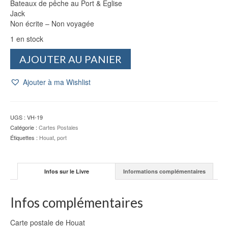
Bateaux de pêche au Port & Église
Jack
Non écrite – Non voyagée
1 en stock
quantité
AJOUTER AU PANIER
de
CP
Ajouter à ma Wishlist
Houat
:
Bateaux
de
UGS :
VH-19
pêche
Catégorie :
Cartes Postales
au
Étiquettes :
Houat
,
port
Port
&
Église
Infos sur le Livre
Informations complémentaires
-
Jack
Infos complémentaires
Carte postale de Houat