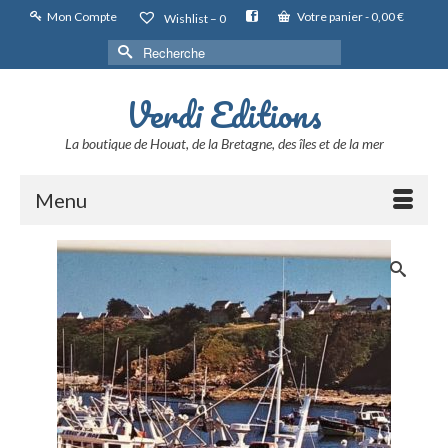
Mon Compte
Votre panier
-
0,00
€
Wishlist –
0
Rechercher :
Verdi Editions
La boutique de Houat, de la Bretagne, des îles et de la mer
Menu