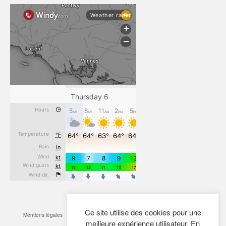
Ce site utilise des cookies pour une
Mentions légales
CGV
Cookies
Confidentialité
Plan du site
Contact
meilleure expérience utilisateur. En