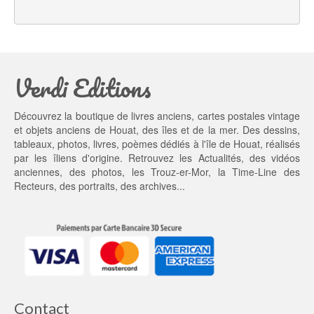
l 
e
é
s
t
t : 
a
4
Verdi Editions
i
5,
t : 
0
5
0 €.
Découvrez la boutique de livres anciens, cartes postales vintage
5,
et objets anciens de Houat, des îles et de la mer. Des dessins,
0
tableaux, photos, livres, poèmes dédiés à l'île de Houat, réalisés
0 €.
par les îliens d'origine. Retrouvez les
Actualités
, des
vidéos
anciennes
, des
photos
, les
Trouz-er-Mor
, la
Time-Line des
Recteurs
, des portraits, des archives...
Contact