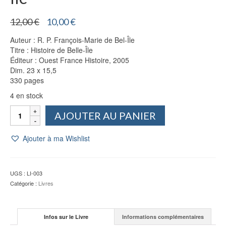
Le
Le
12,00
€
10,00
€
prix
prix
Auteur : R. P. François-Marie de Bel-Île
initial
actuel
Titre : Histoire de Belle-Île
était :
est :
Éditeur : Ouest France Histoire, 2005
12,00 €.
10,00 €.
Dim. 23 x 15,5
330 pages
4 en stock
quantité
AJOUTER AU PANIER
de
Histoire
Ajouter à ma Wishlist
de
Belle-
Île
-
UGS :
LI-003
François-
Catégorie :
Livres
Marie
de
Bel-
Infos sur le Livre
Informations complémentaires
Île