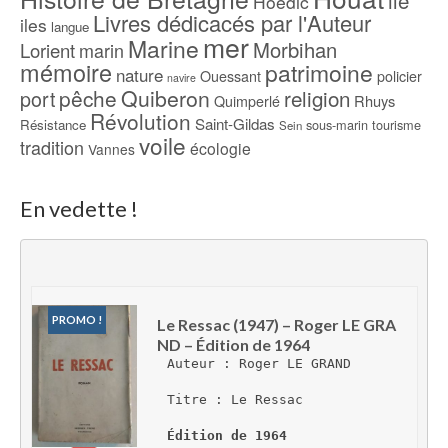
ile
Hoedic
Livres dédicacés par l'Auteur
iles
langue
mer
Marine
Morbihan
Lorient
marin
mémoire
patrimoine
nature
Ouessant
policier
navire
pêche
Quiberon
religion
port
Rhuys
Quimperlé
Révolution
Saint-Gildas
Résistance
sous-marin
tourisme
Sein
voile
tradition
écologie
Vannes
En vedette !
PROMO !
Le Ressac (1947) – Roger LE GRA
ND – Édition de 1964
Auteur : Roger LE GRAND
Titre : Le Ressac
Édition de 1964