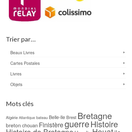
Trier par…
Beaux Livres
Cartes Postales
Livres
Objets
Mots clés
Bretagne
Belle-Ile
Brest
Algérie
bateau
Atlantique
guerre
Histoire
Finistère
breton
chouan
Houat
Histoire de Bretagne