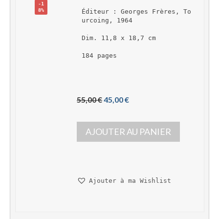
-1
8%
Éditeur : Georges Frères, To
urcoing, 1964
Dim. 11,8 x 18,7 cm
184 pages
L
L
55,00 
€
45,00 
€
e 
e 
p
p
AJOUTER AU PANIER
r
r
i
i
x 
x 
i
a
n
c
Ajouter à ma Wishlist
i
t
t
u
i
e
a
l 