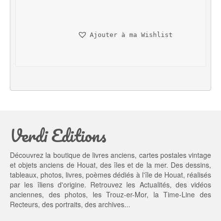
x 
x 
i
a
n
c
Ajouter à ma Wishlist
i
t
t
u
i
e
a
l 
l 
e
é
s
t
t : 
a
3
Verdi Editions
i
5,
t : 
0
4
0 €.
Découvrez la boutique de livres anciens, cartes postales vintage
5,
et objets anciens de Houat, des îles et de la mer. Des dessins,
0
tableaux, photos, livres, poèmes dédiés à l'île de Houat, réalisés
0 €.
par les îliens d'origine. Retrouvez les
Actualités
, des
vidéos
anciennes
, des
photos
, les
Trouz-er-Mor
, la
Time-Line des
Recteurs
, des portraits, des archives...