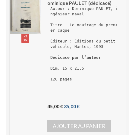
ominique PAULET (dédicacé)
Auteur : Dominique PAULET, i
ngénieur naval
Titre : Le naufrage du premi
er caque
-2
2%
Éditeur : Éditions du petit 
véhicule, Nantes, 1993
Dédicacé par l’auteur
Dim. 15 x 21,5
126 pages
L
L
45,00 
€
35,00 
€
e 
e 
p
p
AJOUTER AU PANIER
r
r
i
i