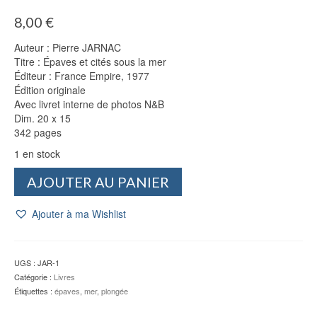
8,00
€
Auteur : Pierre JARNAC
Titre : Épaves et cités sous la mer
Éditeur : France Empire, 1977
Édition originale
Avec livret interne de photos N&B
Dim. 20 x 15
342 pages
1 en stock
quantité
AJOUTER AU PANIER
de
Épaves
Ajouter à ma Wishlist
et
cités
sous
la
UGS :
JAR-1
mer
Catégorie :
Livres
-
Étiquettes :
épaves
,
mer
,
plongée
Pierre
JARNAC