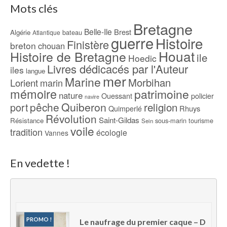
Mots clés
Bretagne
Belle-Ile
Brest
Algérie
bateau
Atlantique
guerre
Histoire
Finistère
breton
chouan
Houat
Histoire de Bretagne
ile
Hoedic
Livres dédicacés par l'Auteur
iles
langue
mer
Marine
Morbihan
Lorient
marin
mémoire
patrimoine
nature
Ouessant
policier
navire
pêche
Quiberon
religion
port
Rhuys
Quimperlé
Révolution
Saint-Gildas
Résistance
sous-marin
tourisme
Sein
voile
tradition
écologie
Vannes
En vedette !
PROMO !
Le naufrage du premier caque – D