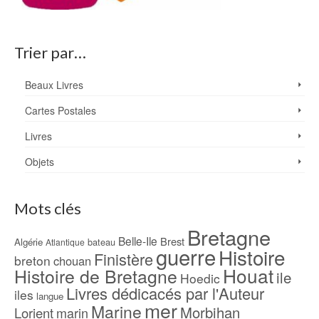
Trier par…
Beaux Livres
Cartes Postales
Livres
Objets
Mots clés
Bretagne
Belle-Ile
Brest
Algérie
bateau
Atlantique
guerre
Histoire
Finistère
breton
chouan
Houat
Histoire de Bretagne
ile
Hoedic
Livres dédicacés par l'Auteur
iles
langue
mer
Marine
Morbihan
Lorient
marin