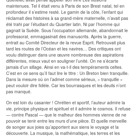
maintenues. Tel il était venu à Paris de son Brest natal, tel en
profondeur il s’estime resté. Le gamin de la côte, l’enfant qui
réclamait des histoires à sa grand-mère maternelle, n’avait pas
été trahi par l’étudiant du Quartier latin. Ni par l’homme qui
gagnait la Suède. Sous l’occupation allemande, abandonnait le
professorat, emmagasinait des manuscrits. Après la guerre,
entrait au Comité Directeur de la revue Esprit. Retrouvait plus
tard les routes de l’Océan et les navires… Des critiques ont
voulu distinguer dans une œuvre nombreuse des aspirations
différentes, mieux vaut en souligner l’unité. On ne s’écarte
jamais d’un sillage. Ainsi en va-t-il des tempéraments celtes.
C’est en ce sens qu’il faut lire le titre : Un Breton bien tranquille.
Dans la mesure où on l’admet comme sérieux, « tranquille »
peut vouloir dire fidèle. Car les bourrasques et les deuils n’ont
pas manqué.
On est loin du casanier ! Chrétien et sportif, l’auteur admire la
vie, principe physique et spirituel et il admire le cosmos. Il refuse
— contre Pascal — que le malheur des hommes vienne de ne
pouvoir se tenir entre les murs d’une pièce. Et quelle merveille
de songer aux joies qu’apportent aux siens le voyage et la
découverte. La musique, la mathématique, les terres et les