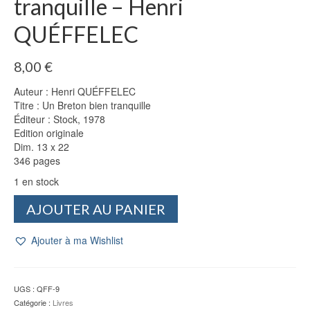
tranquille – Henri
QUÉFFELEC
8,00
€
Auteur : Henri QUÉFFELEC
Titre : Un Breton bien tranquille
Éditeur : Stock, 1978
Edition originale
Dim. 13 x 22
346 pages
1 en stock
quantité
AJOUTER AU PANIER
de
Un
Ajouter à ma Wishlist
Breton
bien
tranquille
-
UGS :
QFF-9
Henri
Catégorie :
Livres