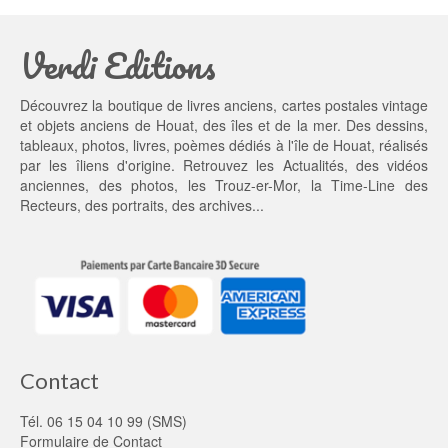
t
t : 
a
4
Verdi Editions
i
5,
t : 
0
5
0 €.
Découvrez la boutique de livres anciens, cartes postales vintage
5,
et objets anciens de Houat, des îles et de la mer. Des dessins,
0
tableaux, photos, livres, poèmes dédiés à l'île de Houat, réalisés
0 €.
par les îliens d'origine. Retrouvez les
Actualités
, des
vidéos
anciennes
, des
photos
, les
Trouz-er-Mor
, la
Time-Line des
Recteurs
, des portraits, des archives...
Contact
Tél. 06 15 04 10 99 (SMS)
Formulaire de Contact