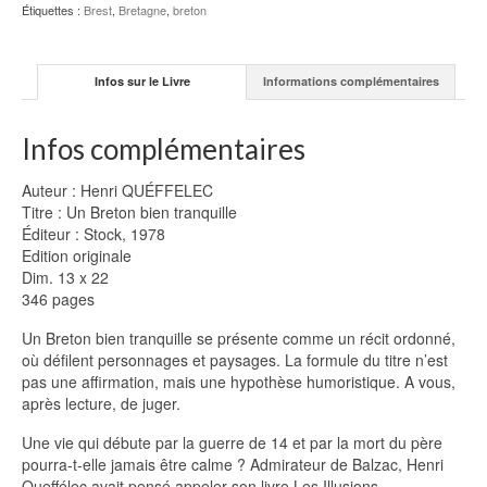
QUÉFFELEC
Étiquettes :
Brest
,
Bretagne
,
breton
Infos sur le Livre
Informations complémentaires
Infos complémentaires
Auteur : Henri QUÉFFELEC
Titre : Un Breton bien tranquille
Éditeur : Stock, 1978
Edition originale
Dim. 13 x 22
346 pages
Un Breton bien tranquille se présente comme un récit ordonné,
où défilent personnages et paysages. La formule du titre n’est
pas une affirmation, mais une hypothèse humoristique. A vous,
après lecture, de juger.
Une vie qui débute par la guerre de 14 et par la mort du père
pourra-t-elle jamais être calme ? Admirateur de Balzac, Henri
Queffélec avait pensé appeler son livre Les Illusions