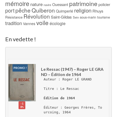
mémoire
patrimoine
nature
Ouessant
policier
navire
pêche
Quiberon
religion
port
Rhuys
Quimperlé
Révolution
Saint-Gildas
Résistance
sous-marin
tourisme
Sein
voile
tradition
écologie
Vannes
En vedette !
PROMO !
Le Ressac (1947) – Roger LE GRA
ND – Édition de 1964
Auteur : Roger LE GRAND
Titre : Le Ressac
Édition de 1964
-1
8%
Éditeur : Georges Frères, To
urcoing, 1964