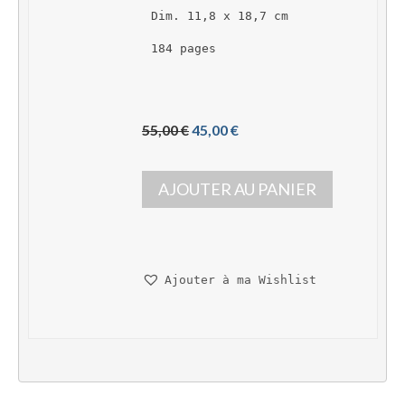
Dim. 11,8 x 18,7 cm
184 pages
L
L
55,00 
€
45,00 
€
e 
e 
p
p
AJOUTER AU PANIER
r
r
i
i
x 
x 
i
a
n
c
Ajouter à ma Wishlist
i
t
t
u
i
e
a
l 
l 
e
é
s