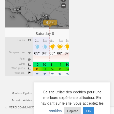
Ce site utilise des cookies pour une
Mentions légales
CGV
Cookies
Confidentialité
Plan du site
Contact
meilleure expérience utilisateur. En
Accueil
Artistes
Actualités
Boutique
Mon Compte
navigant sur le site, vous acceptez les
© -
VERDI COMMUNICATION
- 2026
cookies
.
Rejeter
OK