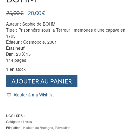
Le
Le
25,00
€
20,00
€
prix
prix
Auteur : Sophie de BOHM
initial
actuel
Titre : Prisonnière sous la Terreur , mémoires d’une captive en
était :
est :
1793
25,00 €.
20,00 €.
Éditeur : Cosmopole, 2001
État neuf
Dim. 23 X 15
144 pages
1 en stock
quantité
AJOUTER AU PANIER
de
Prisonnière
Ajouter à ma Wishlist
sous
la
Terreur
-
UGS :
SDB-1
Sophie
Catégorie :
Livres
de
Étiquettes :
Histoire de Bretagne
,
Révolution
BOHM