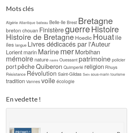
Mots clés
Bretagne
Belle-Ile
Brest
Algérie
bateau
Atlantique
guerre
Histoire
Finistère
breton
chouan
Houat
Histoire de Bretagne
ile
Hoedic
Livres dédicacés par l'Auteur
iles
langue
mer
Marine
Morbihan
Lorient
marin
mémoire
patrimoine
nature
Ouessant
policier
navire
pêche
Quiberon
religion
port
Rhuys
Quimperlé
Révolution
Saint-Gildas
Résistance
sous-marin
tourisme
Sein
voile
tradition
écologie
Vannes
En vedette !
PROMO !