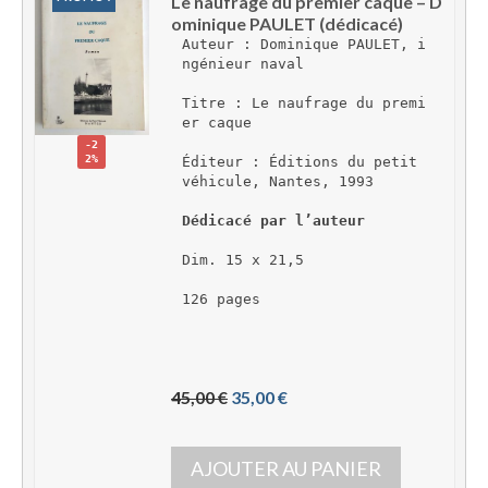
Le naufrage du premier caque – D
ominique PAULET (dédicacé)
Auteur : Dominique PAULET, i
ngénieur naval
Titre : Le naufrage du premi
er caque
-2
2%
Éditeur : Éditions du petit 
véhicule, Nantes, 1993
Dédicacé par l’auteur
Dim. 15 x 21,5
126 pages
L
L
45,00 
€
35,00 
€
e 
e 
p
p
AJOUTER AU PANIER
r
r