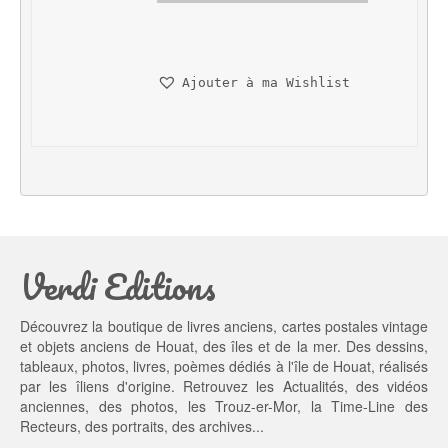
i
i
x 
x 
i
a
n
c
Ajouter à ma Wishlist
i
t
t
u
i
e
a
l 
l 
e
é
s
t
t : 
a
3
Verdi Editions
i
5,
t : 
0
4
0 €.
Découvrez la boutique de livres anciens, cartes postales vintage
5,
et objets anciens de Houat, des îles et de la mer. Des dessins,
0
tableaux, photos, livres, poèmes dédiés à l'île de Houat, réalisés
0 €.
par les îliens d'origine. Retrouvez les
Actualités
, des
vidéos
anciennes
, des
photos
, les
Trouz-er-Mor
, la
Time-Line des
Recteurs
, des portraits, des archives...