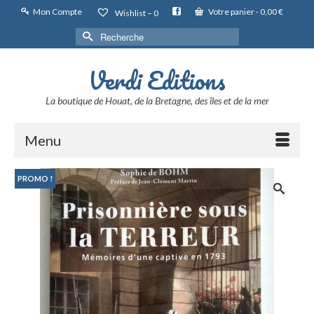
Mon Compte
Votre panier
-
0,00
€
Wishlist –
0
Rechercher :
Verdi Editions
La boutique de Houat, de la Bretagne, des îles et de la mer
Menu
PROMO !