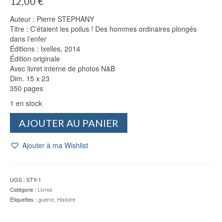
12,00
€
Auteur : Pierre STEPHANY
Titre : C’étaient les poilus ! Des hommes ordinaires plongés
dans l’enfer
Éditions : Ixelles, 2014
Édition originale
Avec livret interne de photos N&B
Dim. 15 x 23
350 pages
1 en stock
quantité
AJOUTER AU PANIER
de
C'étaient
Ajouter à ma Wishlist
les
poilus
!
-
UGS :
STY-1
Pierre
Catégorie :
Livres
STEPHANY
Étiquettes :
guerre
,
Histoire