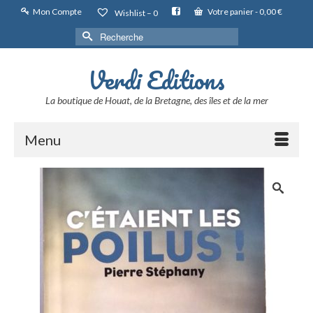
Mon Compte
Votre panier
-
0,00
€
Wishlist –
0
Rechercher :
Verdi Editions
La boutique de Houat, de la Bretagne, des îles et de la mer
Menu