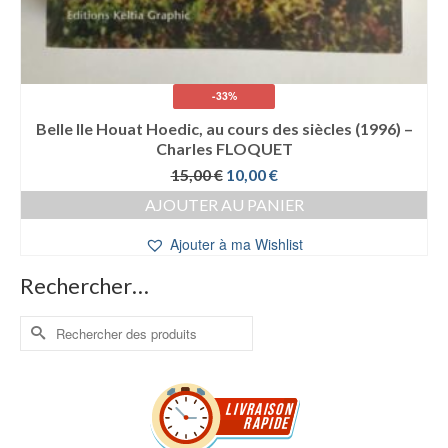
-33%
Belle Ile Houat Hoedic, au cours des siècles (1996) –
Charles FLOQUET
Le
Le
15,00
€
10,00
€
prix
prix
AJOUTER AU PANIER
initial
actuel
était :
est :
Ajouter à ma Wishlist
15,00 €.
10,00 €.
Rechercher…
Rechercher :