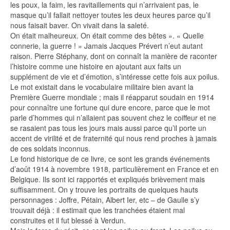
les poux, la faim, les ravitaillements qui n’arrivaient pas, le
masque qu’il fallait nettoyer toutes les deux heures parce qu’il
nous faisait baver. On vivait dans la saleté.
On était malheureux. On était comme des bêtes ». « Quelle
connerie, la guerre ! » Jamais Jacques Prévert n’eut autant
raison. Pierre Stéphany, dont on connaît la manière de raconter
l’histoire comme une histoire en ajoutant aux faits un
supplément de vie et d’émotion, s’intéresse cette fois aux poilus.
Le mot existait dans le vocabulaire militaire bien avant la
Première Guerre mondiale ; mais il réapparut soudain en 1914
pour connaître une fortune qui dure encore, parce que le mot
parle d’hommes qui n’allaient pas souvent chez le coiffeur et ne
se rasaient pas tous les jours mais aussi parce qu’il porte un
accent de virilité et de fraternité qui nous rend proches à jamais
de ces soldats inconnus.
Le fond historique de ce livre, ce sont les grands événements
d’août 1914 à novembre 1918, particulièrement en France et en
Belgique. Ils sont ici rapportés et expliqués brièvement mais
suffisamment. On y trouve les portraits de quelques hauts
personnages : Joffre, Pétain, Albert Ier, etc – de Gaulle s’y
trouvait déjà : il estimait que les tranchées étaient mal
construites et il fut blessé à Verdun.