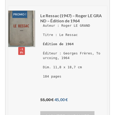
PROMO !
Le Ressac (1947) – Roger LE GRA
ND – Édition de 1964
Auteur : Roger LE GRAND
Titre : Le Ressac
Édition de 1964
-1
8%
Éditeur : Georges Frères, To
urcoing, 1964
Dim. 11,8 x 18,7 cm
184 pages
L
L
55,00 
€
45,00 
€
e 
e 
p
p