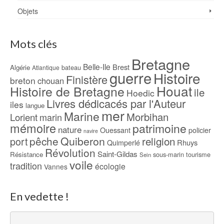
Objets
Mots clés
Bretagne
Belle-Ile
Brest
Algérie
bateau
Atlantique
guerre
Histoire
Finistère
breton
chouan
Houat
Histoire de Bretagne
ile
Hoedic
Livres dédicacés par l'Auteur
iles
langue
mer
Marine
Morbihan
Lorient
marin
mémoire
patrimoine
nature
Ouessant
policier
navire
pêche
Quiberon
religion
port
Rhuys
Quimperlé
Révolution
Saint-Gildas
Résistance
sous-marin
tourisme
Sein
voile
tradition
écologie
Vannes
En vedette !