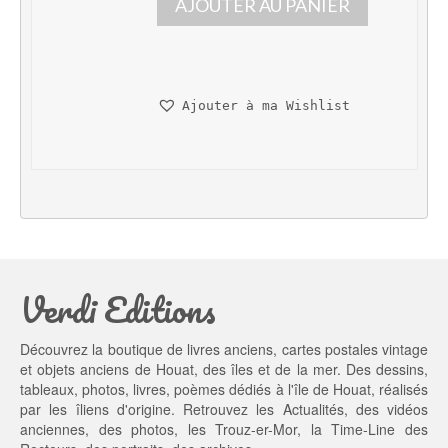
AJOUTER AU PANIER
r
r
i
i
x 
x 
i
a
n
c
Ajouter à ma Wishlist
i
t
t
u
i
e
a
l 
l 
e
é
s
t
t : 
a
4
Verdi Editions
i
5,
t : 
0
5
0 €.
Découvrez la boutique de livres anciens, cartes postales vintage
5,
et objets anciens de Houat, des îles et de la mer. Des dessins,
0
tableaux, photos, livres, poèmes dédiés à l'île de Houat, réalisés
0 €.
par les îliens d'origine. Retrouvez les
Actualités
, des
vidéos
anciennes
, des
photos
, les
Trouz-er-Mor
, la
Time-Line des