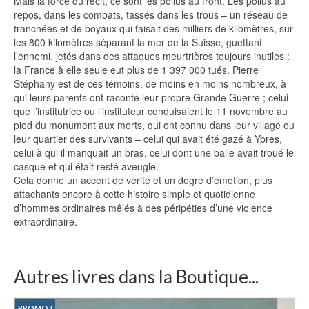
Mais la force du récit, ce sont les poilus au front. Les poilus au
repos, dans les combats, tassés dans les trous – un réseau de
tranchées et de boyaux qui faisait des milliers de kilomètres, sur
les 800 kilomètres séparant la mer de la Suisse, guettant
l’ennemi, jetés dans des attaques meurtrières toujours inutiles :
la France à elle seule eut plus de 1 397 000 tués. Pierre
Stéphany est de ces témoins, de moins en moins nombreux, à
qui leurs parents ont raconté leur propre Grande Guerre ; celui
que l’institutrice ou l’instituteur conduisaient le 11 novembre au
pied du monument aux morts, qui ont connu dans leur village ou
leur quartier des survivants – celui qui avait été gazé à Ypres,
celui à qui il manquait un bras, celui dont une balle avait troué le
casque et qui était resté aveugle.
Cela donne un accent de vérité et un degré d’émotion, plus
attachants encore à cette histoire simple et quotidienne
d’hommes ordinaires mêlés à des péripéties d’une violence
extraordinaire.
Autres livres dans la Boutique...
PROMO !