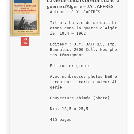
La vie de soldats bretons dans la 
guerre d’Algérie – J.Y. JAFFRÈS
Auteur : J.Y. JAFFRÈS
Titre : La vie de soldats br
etons dans la guerre d’Algér
ie, 1954 – 1962
-3
5%
Éditeur : J.Y. JAFFRÈS, Imp. 
Bannalec, 2000 Coll. Nos pho
tos témoignent
Edition originale
Avec nombreuses photos N&B e
t couleur + carte couleur Al
gérie
Couverture abîmée (photo)
Dim. 18,5 x 25,5
415 pages