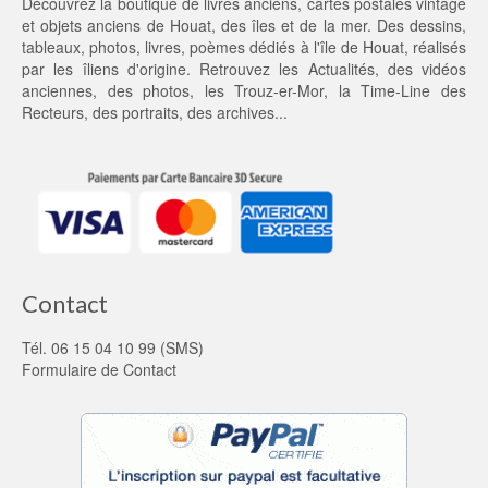
Découvrez la boutique de livres anciens, cartes postales vintage
0,
et objets anciens de Houat, des îles et de la mer. Des dessins,
0
tableaux, photos, livres, poèmes dédiés à l'île de Houat, réalisés
0 €.
par les îliens d'origine. Retrouvez les
Actualités
, des
vidéos
anciennes
, des
photos
, les
Trouz-er-Mor
, la
Time-Line des
Recteurs
, des portraits, des archives...
Contact
Tél. 06 15 04 10 99 (SMS)
Formulaire de Contact