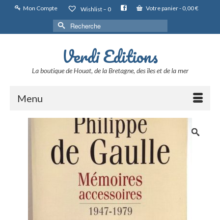
Mon Compte
Votre panier
-
0,00
€
Wishlist –
0
Rechercher :
Verdi Editions
La boutique de Houat, de la Bretagne, des îles et de la mer
Menu