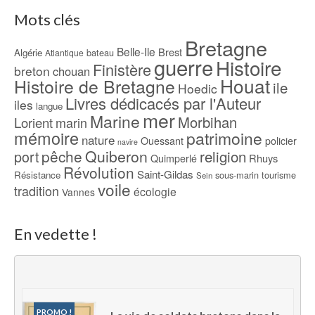
Mots clés
Bretagne
Belle-Ile
Brest
Algérie
bateau
Atlantique
guerre
Histoire
Finistère
breton
chouan
Houat
Histoire de Bretagne
ile
Hoedic
Livres dédicacés par l'Auteur
iles
langue
mer
Marine
Morbihan
Lorient
marin
mémoire
patrimoine
nature
Ouessant
policier
navire
pêche
Quiberon
religion
port
Rhuys
Quimperlé
Révolution
Saint-Gildas
Résistance
sous-marin
tourisme
Sein
voile
tradition
écologie
Vannes
En vedette !
PROMO !