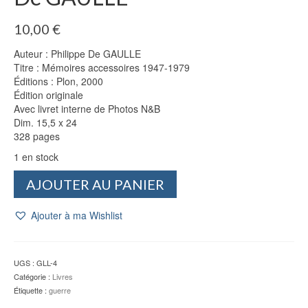
10,00
€
Auteur : Philippe De GAULLE
Titre : Mémoires accessoires 1947-1979
Éditions : Plon, 2000
Édition originale
Avec livret interne de Photos N&B
Dim. 15,5 x 24
328 pages
1 en stock
quantité
AJOUTER AU PANIER
de
Mémoires
Ajouter à ma Wishlist
accessoires
1947-
1979
-
UGS :
GLL-4
Philippe
Catégorie :
Livres
De
Étiquette :
guerre
GAULLE