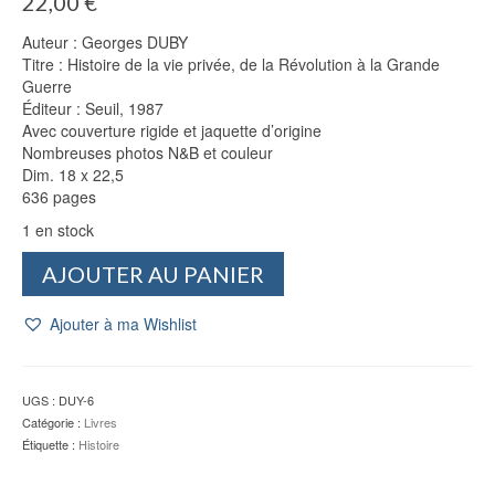
22,00
€
Auteur : Georges DUBY
Titre : Histoire de la vie privée, de la Révolution à la Grande
Guerre
Éditeur : Seuil, 1987
Avec couverture rigide et jaquette d’origine
Nombreuses photos N&B et couleur
Dim. 18 x 22,5
636 pages
1 en stock
quantité
AJOUTER AU PANIER
de
Histoire
Ajouter à ma Wishlist
de
la
vie
privée
UGS :
DUY-6
-
Catégorie :
Livres
Georges
Étiquette :
Histoire
DUBY