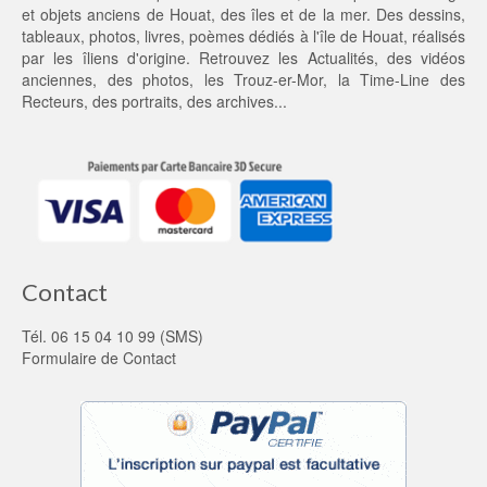
0,
et objets anciens de Houat, des îles et de la mer. Des dessins,
0
tableaux, photos, livres, poèmes dédiés à l'île de Houat, réalisés
0 €.
par les îliens d'origine. Retrouvez les
Actualités
, des
vidéos
anciennes
, des
photos
, les
Trouz-er-Mor
, la
Time-Line des
Recteurs
, des portraits, des archives...
Contact
Tél. 06 15 04 10 99 (SMS)
Formulaire de Contact