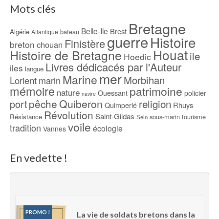
Mots clés
Bretagne
Belle-Ile
Brest
Algérie
bateau
Atlantique
guerre
Histoire
Finistère
breton
chouan
Houat
Histoire de Bretagne
ile
Hoedic
Livres dédicacés par l'Auteur
iles
langue
mer
Marine
Morbihan
Lorient
marin
mémoire
patrimoine
nature
Ouessant
policier
navire
pêche
Quiberon
religion
port
Rhuys
Quimperlé
Révolution
Saint-Gildas
Résistance
sous-marin
tourisme
Sein
voile
tradition
écologie
Vannes
En vedette !
PROMO !
La vie de soldats bretons dans la 