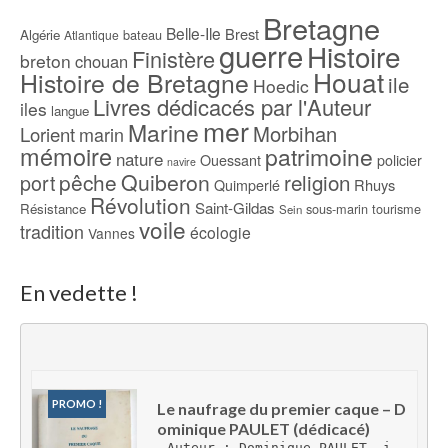
Bretagne
Belle-Ile
Brest
Algérie
bateau
Atlantique
guerre
Histoire
Finistère
breton
chouan
Houat
Histoire de Bretagne
ile
Hoedic
Livres dédicacés par l'Auteur
iles
langue
mer
Marine
Morbihan
Lorient
marin
mémoire
patrimoine
nature
Ouessant
policier
navire
pêche
Quiberon
religion
port
Rhuys
Quimperlé
Révolution
Saint-Gildas
Résistance
sous-marin
tourisme
Sein
voile
tradition
écologie
Vannes
En vedette !
PROMO !
Le naufrage du premier caque – D
ominique PAULET (dédicacé)
Auteur : Dominique PAULET, i