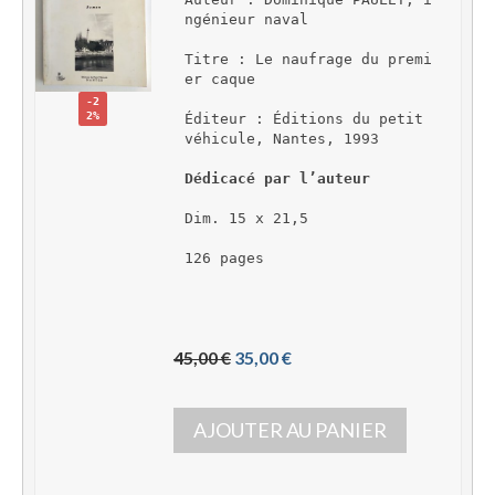
ngénieur naval
Titre : Le naufrage du premi
er caque
-2
2%
Éditeur : Éditions du petit 
véhicule, Nantes, 1993
Dédicacé par l’auteur
Dim. 15 x 21,5
126 pages
L
L
45,00 
€
35,00 
€
e 
e 
p
p
AJOUTER AU PANIER
r
r
i
i
x 
x 