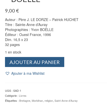
9,00
€
Auteur : Père J. LE DORZE – Patrick HUCHET
Titre : Sainte-Anne d’Auray
Photographies : Yvon BOËLLE
Éditeur : Ouest France, 1996
Dim. 16,5 x 23
32 pages
1 en stock
quantité
AJOUTER AU PANIER
de
Sainte-
Ajouter à ma Wishlist
Anne
d'Auray
-
LE
UGS :
SAD-1
DORZE
Catégorie :
Livres
-
Étiquettes :
Bretagne
,
Morbihan
,
religion
,
Saint-Anne d'Auray
HUCHET
-