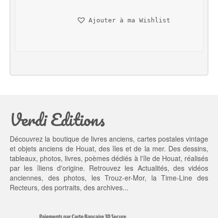
i
a
n
c
Ajouter à ma Wishlist
i
t
t
u
i
e
a
l 
l 
e
é
s
t
t : 
a
3
Verdi Editions
i
5,
t : 
0
4
0 €.
Découvrez la boutique de livres anciens, cartes postales vintage
5,
et objets anciens de Houat, des îles et de la mer. Des dessins,
0
tableaux, photos, livres, poèmes dédiés à l'île de Houat, réalisés
0 €.
par les îliens d'origine. Retrouvez les
Actualités
, des
vidéos
anciennes
, des
photos
, les
Trouz-er-Mor
, la
Time-Line des
Recteurs
, des portraits, des archives...