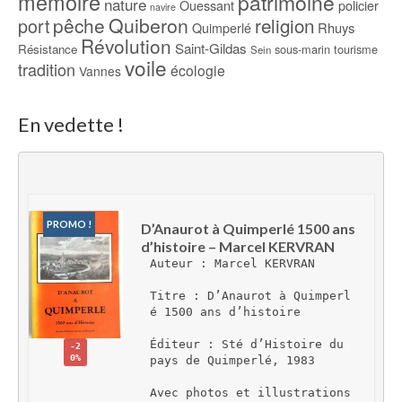
mémoire
patrimoine
nature
Ouessant
policier
navire
pêche
Quiberon
religion
port
Rhuys
Quimperlé
Révolution
Saint-Gildas
Résistance
sous-marin
tourisme
Sein
voile
tradition
écologie
Vannes
En vedette !
PROMO !
D’Anaurot à Quimperlé 1500 ans 
d’histoire – Marcel KERVRAN
Auteur : Marcel KERVRAN
Titre : D’Anaurot à Quimperl
é 1500 ans d’histoire
Éditeur : Sté d’Histoire du 
-2
0%
pays de Quimperlé, 1983
Avec photos et illustrations 