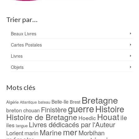
Trier par…
Beaux Livres
Cartes Postales
Livres
Objets
Mots clés
Bretagne
Belle-Ile
Brest
Algérie
bateau
Atlantique
guerre
Histoire
Finistère
breton
chouan
Houat
Histoire de Bretagne
ile
Hoedic
Livres dédicacés par l'Auteur
iles
langue
mer
Marine
Morbihan
Lorient
marin