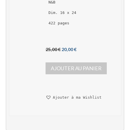
N&B
Dim. 16 x 24
422 pages 
L
L
25,00 
€
20,00 
€
e 
e 
p
p
AJOUTER AU PANIER
r
r
i
i
x 
x 
i
a
n
c
Ajouter à ma Wishlist
i
t
t
u
i
e
a
l 
l 
e