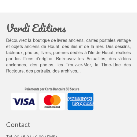
é
s
t
t : 
a
2
Verdi Editions
i
0,
t : 
0
2
0 €.
Découvrez la boutique de livres anciens, cartes postales vintage
5,
et objets anciens de Houat, des îles et de la mer. Des dessins,
0
tableaux, photos, livres, poèmes dédiés à l'île de Houat, réalisés
0 €.
par les îliens d'origine. Retrouvez les
Actualités
, des
vidéos
anciennes
, des
photos
, les
Trouz-er-Mor
, la
Time-Line des
Recteurs
, des portraits, des archives...
Contact
Tél. 06 15 04 10 99 (SMS)