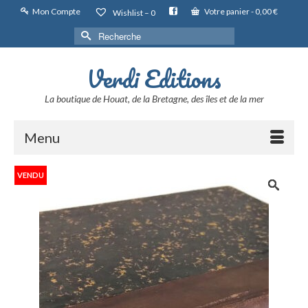
Mon Compte
Votre panier
-
0,00
€
Wishlist –
0
Rechercher :
Verdi Editions
La boutique de Houat, de la Bretagne, des îles et de la mer
Menu
VENDU