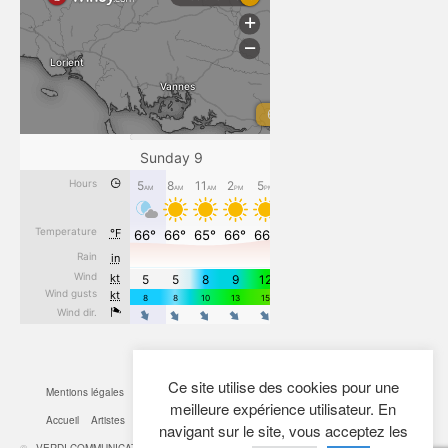
Ce site utilise des cookies pour une
Mentions légales
CGV
Cookies
Confidentialité
Plan du site
Contact
meilleure expérience utilisateur. En
Accueil
Artistes
Actualités
Boutique
Mon Compte
navigant sur le site, vous acceptez les
© -
VERDI COMMUNICATION
- 2026