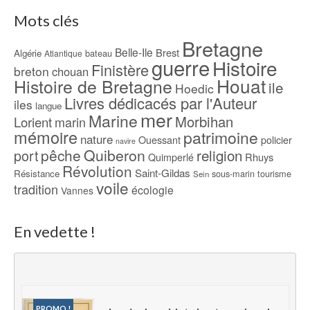
Mots clés
Bretagne
Belle-Ile
Brest
Algérie
bateau
Atlantique
guerre
Histoire
Finistère
breton
chouan
Houat
Histoire de Bretagne
ile
Hoedic
Livres dédicacés par l'Auteur
iles
langue
mer
Marine
Morbihan
Lorient
marin
mémoire
patrimoine
nature
Ouessant
policier
navire
pêche
Quiberon
religion
port
Rhuys
Quimperlé
Révolution
Saint-Gildas
Résistance
sous-marin
tourisme
Sein
voile
tradition
écologie
Vannes
En vedette !
PROMO !