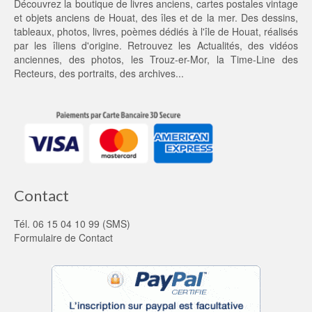
Découvrez la boutique de livres anciens, cartes postales vintage
0,
et objets anciens de Houat, des îles et de la mer. Des dessins,
0
tableaux, photos, livres, poèmes dédiés à l'île de Houat, réalisés
0 €.
par les îliens d'origine. Retrouvez les
Actualités
, des
vidéos
anciennes
, des
photos
, les
Trouz-er-Mor
, la
Time-Line des
Recteurs
, des portraits, des archives...
Contact
Tél. 06 15 04 10 99 (SMS)
Formulaire de Contact