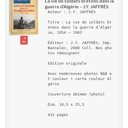
La vie de soldats bretons dans la 
guerre d’Algérie – J.Y. JAFFRÈS
Auteur : J.Y. JAFFRÈS
Titre : La vie de soldats br
etons dans la guerre d’Algér
ie, 1954 – 1962
-3
5%
Éditeur : J.Y. JAFFRÈS, Imp. 
Bannalec, 2000 Coll. Nos pho
tos témoignent
Edition originale
Avec nombreuses photos N&B e
t couleur + carte couleur Al
gérie
Couverture abîmée (photo)
Dim. 18,5 x 25,5
415 pages