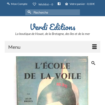
Mon Compte
Votre panier
-
0,00
€
Wishlist –
0
Rechercher :
Verdi Editions
La boutique de Houat, de la Bretagne, des îles et de la mer
Menu