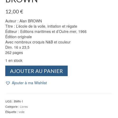
12,00
€
Auteur : Alan BROWN
Titre : L’école de la voile, initiation et régate
Éditeur : Editions maritimes et d’Outre-mer, 1966
Édition originale
Avec nombreux croquis N&B et couleur
Dim. 16 x 23,5
262 pages
1 en stock
quantité
AJOUTER AU PANIER
de
L'école
Ajouter à ma Wishlist
de
la
voile
-
UGS :
BWN-1
Alan
Catégorie :
Livres
BROWN
Étiquette :
voile