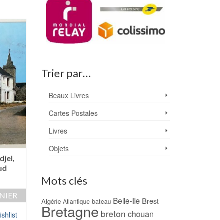
Trier par…
Beaux Livres
Cartes Postales
Livres
Objets
djel,
CP Houat : Les Ports &
CP Houat : rue dan
ud
Beg Pel – Jack
centre du Village
Artaud
Mots clés
5,00
€
5,00
€
NIER
AJOUTER AU PANIER
Belle-Ile
Brest
Algérie
bateau
Atlantique
AJOUTER AU PAN
Bretagne
breton
chouan
shlist
Ajouter à ma Wishlist