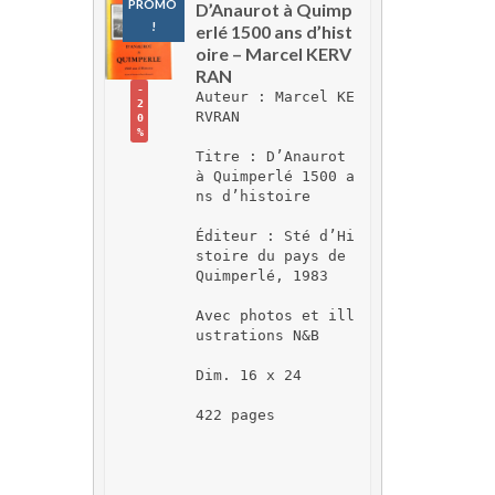
PROMO 
D’Anaurot à Quimp
!
erlé 1500 ans d’hist
oire – Marcel KERV
RAN
-
Auteur : Marcel KE
2
RVRAN
0
%
Titre : D’Anaurot 
à Quimperlé 1500 a
ns d’histoire
Éditeur : Sté d’Hi
stoire du pays de 
Quimperlé, 1983
Avec photos et ill
ustrations N&B
Dim. 16 x 24
422 pages 