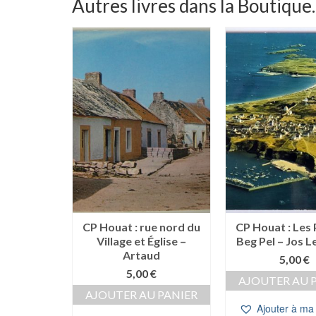
Autres livres dans la Boutique..
a Grande
CP Houat : rue nord du
CP Houat : Les 
Sofer
Village et Église –
Beg Pel – Jos L
Artaud
€
5,00
€
5,00
€
 PANIER
AJOUTER AU 
AJOUTER AU PANIER
a Wishlist
Ajouter à ma 