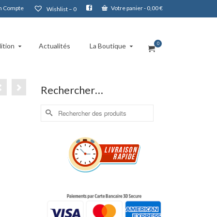
 Compte
Votre panier
-
0,00
€
Wishlist –
0
0
ition
Actualités
La Boutique
Rechercher…
Rechercher :