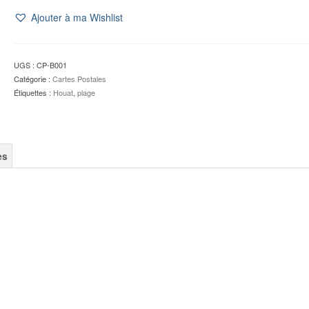
CP
Ajouter à ma Wishlist
Houat
:
La
Plage
UGS :
CP-B001
du
Catégorie :
Cartes Postales
Salus
Étiquettes :
Houat
,
plage
-
E.
Blat
es