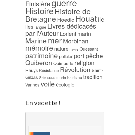
guerre
Finistère
Ajouter à ma Wish
Histoire
Histoire de
Houat
Bretagne
ile
Hoedic
Livres dédicacés
iles
langue
par l'Auteur
Lorient
marin
mer
Marine
Morbihan
mémoire
nature
Ouessant
navire
patrimoine
pêche
port
policier
Quiberon
religion
Quimperlé
Révolution
Rhuys
Saint-
Résistance
tradition
Gildas
sous-marin
tourisme
Sein
voile
écologie
Vannes
En vedette !