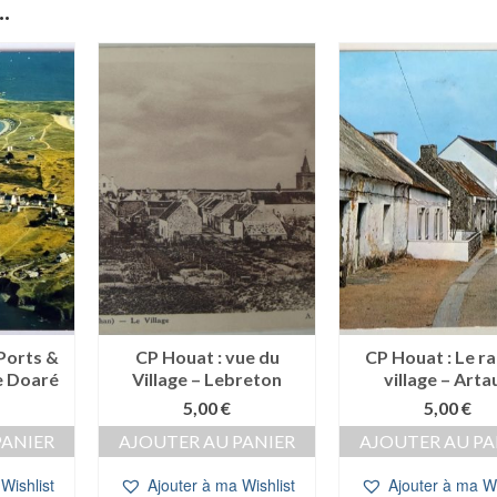
.
Ports &
CP Houat : vue du
CP Houat : Le ra
e Doaré
Village – Lebreton
village – Arta
5,00
€
5,00
€
PANIER
AJOUTER AU PANIER
AJOUTER AU PA
Wishlist
Ajouter à ma Wishlist
Ajouter à ma Wi