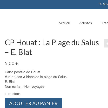
Mon
Accueil
Artistes
Trad
CP Houat : La Plage du Salus
– E. Blat
5,00
€
Carte postale de Houat
Vue en noir & blanc de la plage du Salus
E. Blat
Non écrite – Non voyagée
1 en stock
quantité
AJOUTER AU PANIER
de