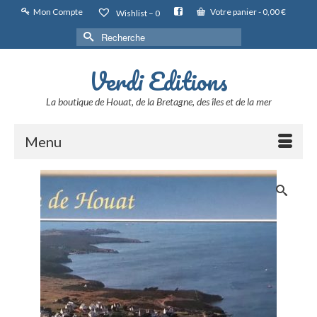
Mon Compte
Votre panier
-
0,00
€
Wishlist –
0
Rechercher :
Verdi Editions
La boutique de Houat, de la Bretagne, des îles et de la mer
Menu