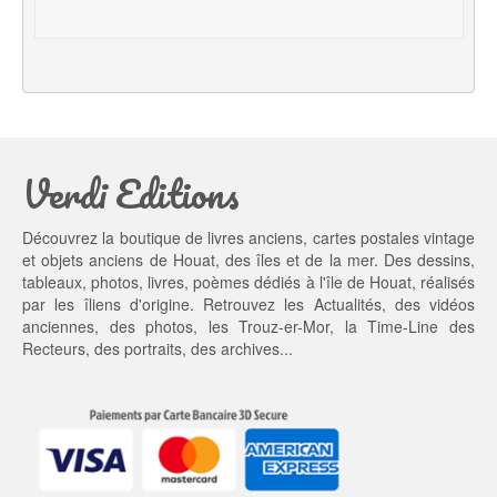
t
u
i
e
a
l 
l 
e
é
s
t
t : 
a
1
Verdi Editions
i
3,
t : 
0
2
0 €.
Découvrez la boutique de livres anciens, cartes postales vintage
0,
et objets anciens de Houat, des îles et de la mer. Des dessins,
0
tableaux, photos, livres, poèmes dédiés à l'île de Houat, réalisés
0 €.
par les îliens d'origine. Retrouvez les
Actualités
, des
vidéos
anciennes
, des
photos
, les
Trouz-er-Mor
, la
Time-Line des
Recteurs
, des portraits, des archives...