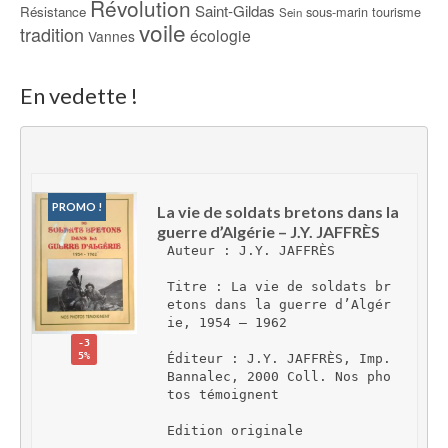
Révolution
Saint-Gildas
Résistance
sous-marin
tourisme
Sein
voile
tradition
écologie
Vannes
En vedette !
PROMO !
La vie de soldats bretons dans la 
guerre d’Algérie – J.Y. JAFFRÈS
Auteur : J.Y. JAFFRÈS
Titre : La vie de soldats br
etons dans la guerre d’Algér
ie, 1954 – 1962
-3
5%
Éditeur : J.Y. JAFFRÈS, Imp. 
Bannalec, 2000 Coll. Nos pho
tos témoignent
Edition originale