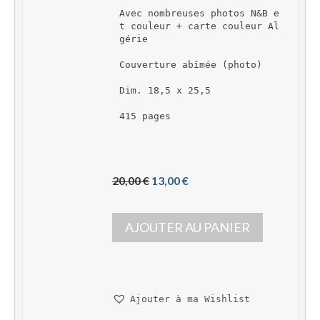
Avec nombreuses photos N&B e
t couleur + carte couleur Al
gérie
Couverture abîmée (photo)
Dim. 18,5 x 25,5
415 pages
L
L
20,00 
€
13,00 
€
e 
e 
p
p
AJOUTER AU PANIER
r
r
i
i
x 
x 
i
a
n
c
Ajouter à ma Wishlist
i
t