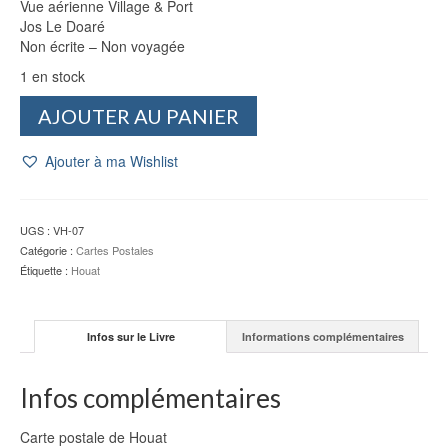
Vue aérienne Village & Port
Jos Le Doaré
Non écrite – Non voyagée
1 en stock
quantité
AJOUTER AU PANIER
de
CP
Ajouter à ma Wishlist
Houat
:
Vue
aérienne
UGS :
VH-07
Village
Catégorie :
Cartes Postales
&
Étiquette :
Houat
Port
-
Jos
Infos sur le Livre
Informations complémentaires
Le
Doaré
Infos complémentaires
Carte postale de Houat