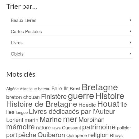
Trier par…
Beaux Livres
Cartes Postales
Livres
Objets
Mots clés
Bretagne
Belle-Ile
Brest
Algérie
bateau
Atlantique
guerre
Histoire
Finistère
breton
chouan
Houat
Histoire de Bretagne
ile
Hoedic
Livres dédicacés par l'Auteur
iles
langue
mer
Marine
Morbihan
Lorient
marin
mémoire
patrimoine
nature
Ouessant
policier
navire
pêche
Quiberon
religion
port
Rhuys
Quimperlé