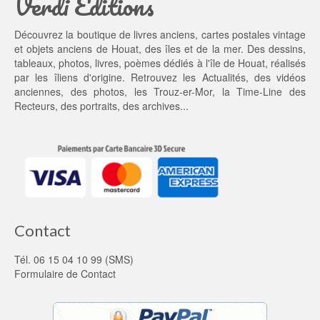
Verdi Editions
t : 
0
4
0 €.
Découvrez la boutique de livres anciens, cartes postales vintage
5,
et objets anciens de Houat, des îles et de la mer. Des dessins,
0
tableaux, photos, livres, poèmes dédiés à l'île de Houat, réalisés
0 €.
par les îliens d'origine. Retrouvez les
Actualités
, des
vidéos
anciennes
, des
photos
, les
Trouz-er-Mor
, la
Time-Line des
Recteurs
, des portraits, des archives...
Contact
Tél. 06 15 04 10 99 (SMS)
Formulaire de Contact