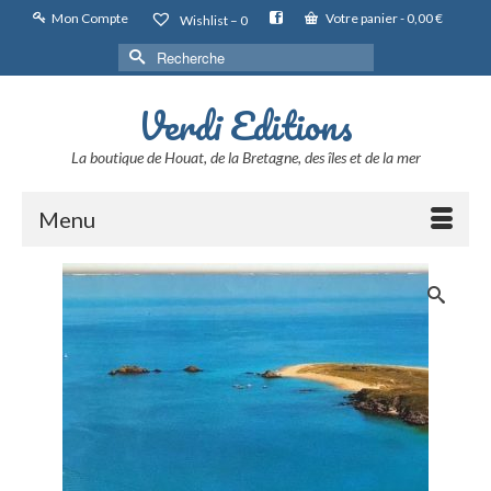
Mon Compte
Votre panier
-
0,00
€
Wishlist –
0
Rechercher :
Verdi Editions
La boutique de Houat, de la Bretagne, des îles et de la mer
Menu