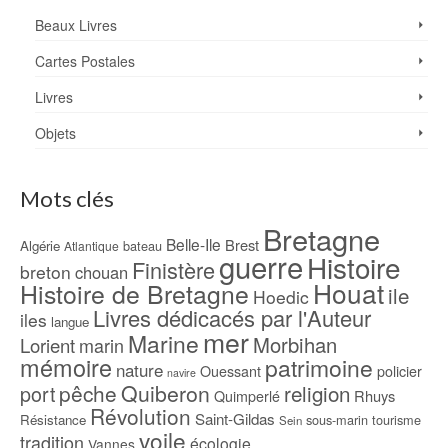
Beaux Livres
Cartes Postales
Livres
Objets
Mots clés
Bretagne
Belle-Ile
Brest
Algérie
bateau
Atlantique
guerre
Histoire
Finistère
breton
chouan
Houat
Histoire de Bretagne
ile
Hoedic
Livres dédicacés par l'Auteur
iles
langue
mer
Marine
Morbihan
Lorient
marin
mémoire
patrimoine
nature
Ouessant
policier
navire
pêche
Quiberon
religion
port
Rhuys
Quimperlé
Révolution
Saint-Gildas
Résistance
sous-marin
tourisme
Sein
voile
tradition
écologie
Vannes