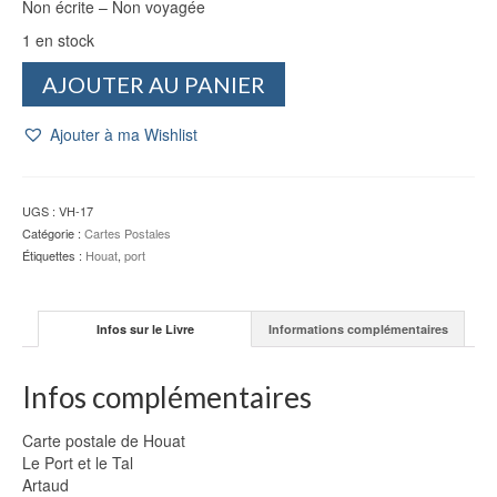
Non écrite – Non voyagée
1 en stock
quantité
AJOUTER AU PANIER
de
CP
Ajouter à ma Wishlist
Houat
:
Le
Port
UGS :
VH-17
et
Catégorie :
Cartes Postales
le
Étiquettes :
Houat
,
port
Tal
-
Artaud
Infos sur le Livre
Informations complémentaires
Infos complémentaires
Carte postale de Houat
Le Port et le Tal
Artaud