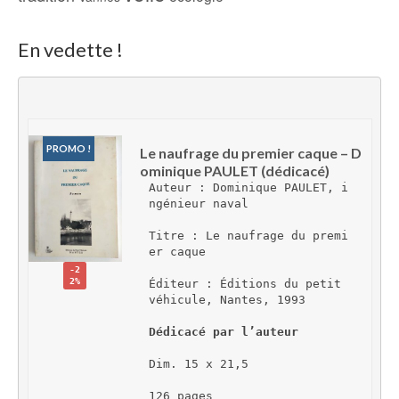
En vedette !
PROMO !
Le naufrage du premier caque – D
ominique PAULET (dédicacé)
Auteur : Dominique PAULET, i
ngénieur naval
Titre : Le naufrage du premi
er caque
-2
2%
Éditeur : Éditions du petit 
véhicule, Nantes, 1993
Dédicacé par l’auteur
Dim. 15 x 21,5
126 pages