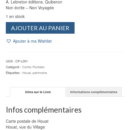
A. Lebreton éditions, Quiberon
Non écrite – Non Voyagée
1 en stock
quantité
AJOUTER AU PANIER
de
CP
Ajouter à ma Wishlist
Houat
:
vue
du
UGS :
CP-L001
Village
Catégorie :
Cartes Postales
-
Étiquettes :
Houat
,
patrimoine
Lebreton
Infos sur le Livre
Informations complémentaires
Infos complémentaires
Carte postale de Houat
Houat, vue du Village