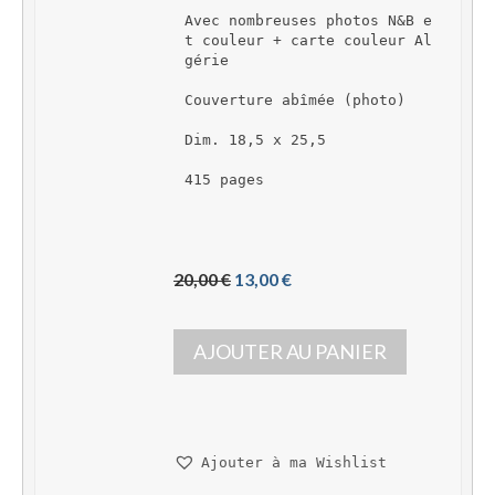
Avec nombreuses photos N&B e
t couleur + carte couleur Al
gérie
Couverture abîmée (photo)
Dim. 18,5 x 25,5
415 pages
L
L
20,00 
€
13,00 
€
e 
e 
p
p
AJOUTER AU PANIER
r
r
i
i
x 
x 
i
a
n
c
Ajouter à ma Wishlist
i
t