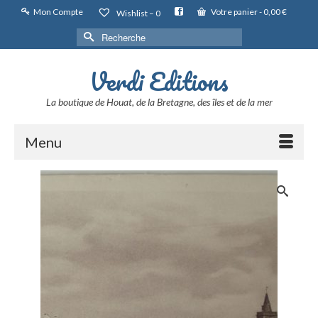
Mon Compte
Votre panier
-
0,00
€
Wishlist –
0
Rechercher :
Verdi Editions
La boutique de Houat, de la Bretagne, des îles et de la mer
Menu