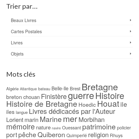
Trier par…
Beaux Livres
Cartes Postales
Livres
Objets
Mots clés
Bretagne
Belle-Ile
Brest
Algérie
bateau
Atlantique
guerre
Histoire
Finistère
breton
chouan
Houat
Histoire de Bretagne
ile
Hoedic
Livres dédicacés par l'Auteur
iles
langue
mer
Marine
Morbihan
Lorient
marin
mémoire
patrimoine
nature
Ouessant
policier
navire
pêche
Quiberon
religion
port
Rhuys
Quimperlé