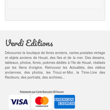
t
u
i
e
a
l 
l 
e
é
s
t
t : 
a
1
Verdi Editions
i
3,
t : 
0
2
0 €.
Découvrez la boutique de livres anciens, cartes postales vintage
0,
et objets anciens de Houat, des îles et de la mer. Des dessins,
0
tableaux, photos, livres, poèmes dédiés à l'île de Houat, réalisés
0 €.
par les îliens d'origine. Retrouvez les
Actualités
, des
vidéos
anciennes
, des
photos
, les
Trouz-er-Mor
, la
Time-Line des
Recteurs
, des portraits, des archives...