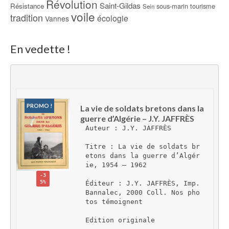
Révolution
Saint-Gildas
Résistance
sous-marin
tourisme
Sein
voile
tradition
écologie
Vannes
En vedette !
PROMO !
La vie de soldats bretons dans la 
guerre d’Algérie – J.Y. JAFFRÈS
Auteur : J.Y. JAFFRÈS
Titre : La vie de soldats br
etons dans la guerre d’Algér
ie, 1954 – 1962
-3
5%
Éditeur : J.Y. JAFFRÈS, Imp. 
Bannalec, 2000 Coll. Nos pho
tos témoignent
Edition originale