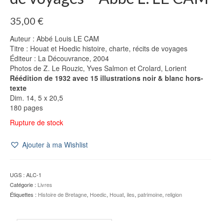
35,00
€
Auteur : Abbé Louis LE CAM
Titre : Houat et Hoedic histoire, charte, récits de voyages
Éditeur : La Découvrance, 2004
Photos de Z. Le Rouzic, Yves Salmon et Crolard, Lorient
Réédition de 1932 avec 15 illustrations noir & blanc hors-
texte
Dim. 14, 5 x 20,5
180 pages
Rupture de stock
Ajouter à ma Wishlist
UGS :
ALC-1
Catégorie :
Livres
Étiquettes :
Histoire de Bretagne
,
Hoedic
,
Houat
,
iles
,
patrimoine
,
religion