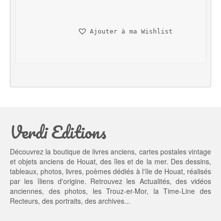
x 
x 
i
a
n
c
Ajouter à ma Wishlist
i
t
t
u
i
e
a
l 
l 
e
é
s
t
t : 
a
2
Verdi Editions
i
0,
t : 
0
2
0 €.
Découvrez la boutique de livres anciens, cartes postales vintage
5,
et objets anciens de Houat, des îles et de la mer. Des dessins,
0
tableaux, photos, livres, poèmes dédiés à l'île de Houat, réalisés
0 €.
par les îliens d'origine. Retrouvez les
Actualités
, des
vidéos
anciennes
, des
photos
, les
Trouz-er-Mor
, la
Time-Line des
Recteurs
, des portraits, des archives...