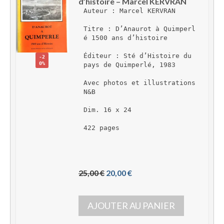
d’histoire – Marcel KERVRAN
Auteur : Marcel KERVRAN
Titre : D’Anaurot à Quimperl
é 1500 ans d’histoire
Éditeur : Sté d’Histoire du 
-2
0%
pays de Quimperlé, 1983
Avec photos et illustrations 
N&B
Dim. 16 x 24
422 pages 
L
L
25,00 
€
20,00 
€
e 
e 
p
p
AJOUTER AU PANIER
r
r
i
i