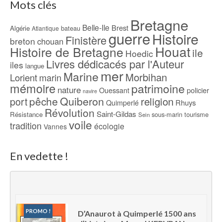
Mots clés
Bretagne
Belle-Ile
Brest
Algérie
bateau
Atlantique
guerre
Histoire
Finistère
breton
chouan
Houat
Histoire de Bretagne
ile
Hoedic
Livres dédicacés par l'Auteur
iles
langue
mer
Marine
Morbihan
Lorient
marin
mémoire
patrimoine
nature
Ouessant
policier
navire
pêche
Quiberon
religion
port
Rhuys
Quimperlé
Révolution
Saint-Gildas
Résistance
sous-marin
tourisme
Sein
voile
tradition
écologie
Vannes
En vedette !
PROMO !
D’Anaurot à Quimperlé 1500 ans 