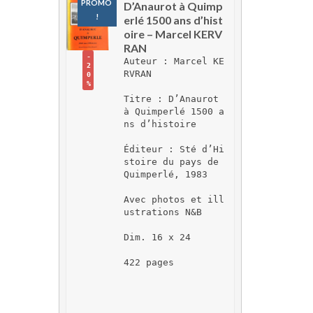
PROMO 
D’Anaurot à Quimp
!
erlé 1500 ans d’hist
oire – Marcel KERV
RAN
-
Auteur : Marcel KE
2
RVRAN
0
%
Titre : D’Anaurot 
à Quimperlé 1500 a
ns d’histoire
Éditeur : Sté d’Hi
stoire du pays de 
Quimperlé, 1983
Avec photos et ill
ustrations N&B
Dim. 16 x 24
422 pages 