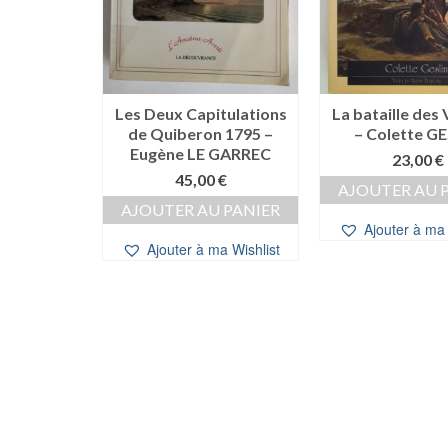
ulaire du
Les Deux Capitulations
La bataille des
HE – Paul
de Quiberon 1795 –
– Colette G
AT
Eugène LE GARREC
23,00
€
0
€
45,00
€
AJOUTER AU 
 PANIER
AJOUTER AU PANIER
Ajouter à ma 
a Wishlist
Ajouter à ma Wishlist