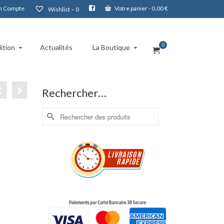
 Compte
Votre panier
-
0,00
€
Wishlist –
0
0
ition
Actualités
La Boutique
Rechercher…
Rechercher :