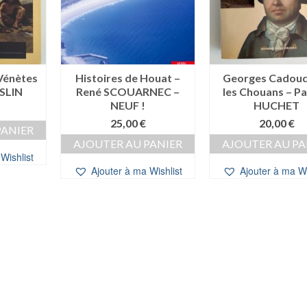
 Vénètes
Histoires de Houat –
Georges Cadoud
ESLIN
René SCOUARNEC –
les Chouans – Pa
NEUF !
HUCHET
25,00
€
20,00
€
PANIER
AJOUTER AU PANIER
AJOUTER AU PA
Wishlist
Ajouter à ma Wishlist
Ajouter à ma Wi