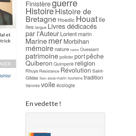
guerre
Finistère
Histoire
Histoire de
Houat
Bretagne
ile
Hoedic
Livres dédicacés
iles
langue
par l'Auteur
Lorient
marin
al et
Émigrés pendant la
Au coeur de la
mer
Marine
Morbihan
trick
Révolution française
presqu’ile de Quib
mémoire
(2) – H. FORNERON
– Daniel LE COR
nature
Ouessant
navire
patrimoine
pêche
65,00
€
9,00
€
port
policier
Quiberon
religion
NIER
AJOUTER AU PANIER
AJOUTER AU PAN
Quimperlé
Révolution
Rhuys
Saint-
Résistance
shlist
Ajouter à ma Wishlist
Ajouter à ma Wish
tradition
Gildas
sous-marin
tourisme
Sein
voile
écologie
Vannes
En vedette !