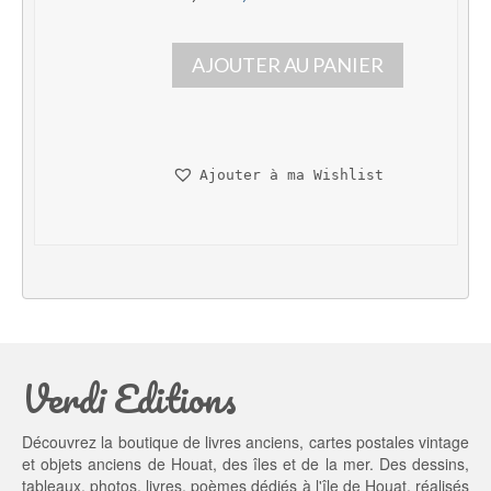
e 
e 
p
p
AJOUTER AU PANIER
r
r
i
i
x 
x 
i
a
n
c
Ajouter à ma Wishlist
i
t
t
u
i
e
a
l 
l 
e
é
s
t
t : 
a
9,
Verdi Editions
i
0
t : 
0 €.
1
Découvrez la boutique de livres anciens, cartes postales vintage
0,
et objets anciens de Houat, des îles et de la mer. Des dessins,
0
tableaux, photos, livres, poèmes dédiés à l'île de Houat, réalisés