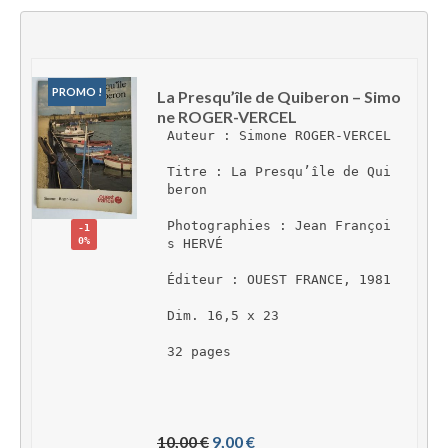
PROMO !
La Presqu’île de Quiberon – Simo
ne ROGER-VERCEL
Auteur : Simone ROGER-VERCEL
Titre : La Presqu’île de Qui
beron
Photographies : Jean Françoi
-1
0%
s HERVÉ
Éditeur : OUEST FRANCE, 1981
Dim. 16,5 x 23
32 pages
L
L
10,00 
€
9,00 
€