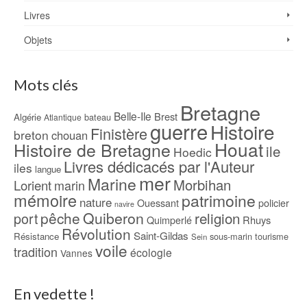
Livres
Objets
Mots clés
Bretagne
Belle-Ile
Brest
Algérie
bateau
Atlantique
guerre
Histoire
Finistère
breton
chouan
Houat
Histoire de Bretagne
ile
Hoedic
Livres dédicacés par l'Auteur
iles
langue
mer
Marine
Morbihan
Lorient
marin
mémoire
patrimoine
nature
Ouessant
policier
navire
pêche
Quiberon
religion
port
Rhuys
Quimperlé
Révolution
Saint-Gildas
Résistance
sous-marin
tourisme
Sein
voile
tradition
écologie
Vannes
En vedette !