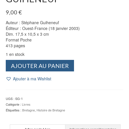
9,00
€
Auteur : Stéphane Guiheneuf
Éditeur : Ouest-France (18 janvier 2003)
Dim. 17,5 x 10,5 x 3 cm
Format Poche
413 pages
1 en stock
quantité
AJOUTER AU PANIER
de
Chronologie
Ajouter à ma Wishlist
de
Bretagne
-
Stéphane
UGS :
SG-1
GUIHENEUF
Catégorie :
Livres
Étiquettes :
Bretagne
,
Histoire de Bretagne