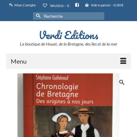
Mon Compte
Votre panier
-
0,00
€
Wishlist –
0
Rechercher :
Verdi Editions
La boutique de Houat, de la Bretagne, des îles et de la mer
Menu