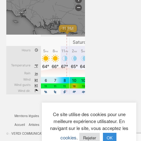
Ce site utilise des cookies pour une
Mentions légales
CGV
Cookies
Confidentialité
Plan du site
Contact
meilleure expérience utilisateur. En
Accueil
Artistes
Actualités
Boutique
Mon Compte
navigant sur le site, vous acceptez les
© -
VERDI COMMUNICATION
- 2026
cookies
.
Rejeter
OK