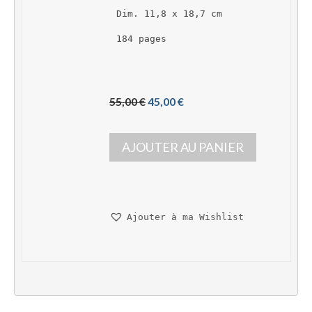
Dim. 11,8 x 18,7 cm
184 pages
L
L
55,00 
€
45,00 
€
e 
e 
p
p
AJOUTER AU PANIER
r
r
i
i
x 
x 
i
a
n
c
Ajouter à ma Wishlist
i
t
t
u
i
e
a
l 
l 
e
é
s