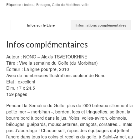
Morbihan)
Étiquettes :
bateau
,
Bretagne
,
Golfe du Morbihan
,
voile
-
NONO
-
Infos sur le Livre
Informations complémentaires
A.
TSVETOUKHINE
Infos complémentaires
Auteur : NONO – Alexis TSVETOUKHINE
Titre : Vive la semaine du Golfe (du Morbihan)
Éditeur : La ligne pourpre, 2010
Avec de nombreuses illustrations couleur de Nono
Etat : excellent
Dim. 17 x 24,5
159 pages
Pendant la Semaine du Golfe, plus de l000 bateaux sillonnent la
petite mer – morbihan -, bordent focs et trinquettes, se tirent la
bourre bord à bord dans le jus. Yoles, voiles-aviron, olonnois,
bélougas, guépards, mousquetaires, sinagots, corsaires… mais
pas d’abordage ! Chaque soir, repas des équipages qui jettent
l’ancre dans tous les coins et recoins du golfe, à Saint-Armel, au