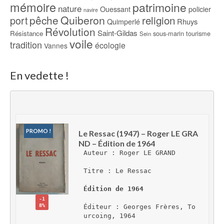
mémoire
patrimoine
nature
Ouessant
policier
navire
pêche
Quiberon
religion
port
Rhuys
Quimperlé
Révolution
Saint-Gildas
Résistance
sous-marin
tourisme
Sein
voile
tradition
écologie
Vannes
En vedette !
PROMO !
Le Ressac (1947) – Roger LE GRA
ND – Édition de 1964
Auteur : Roger LE GRAND
Titre : Le Ressac
Édition de 1964
-1
8%
Éditeur : Georges Frères, To
urcoing, 1964