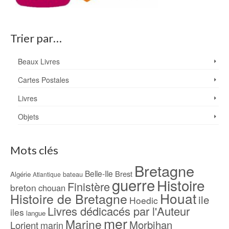
Trier par…
Beaux Livres
Cartes Postales
Livres
Objets
Mots clés
Bretagne
Belle-Ile
Brest
Algérie
bateau
Atlantique
guerre
Histoire
Finistère
breton
chouan
Houat
Histoire de Bretagne
ile
Hoedic
Livres dédicacés par l'Auteur
iles
langue
mer
Marine
Morbihan
Lorient
marin