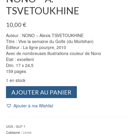
TSVETOUKHINE
10,00
€
Auteur : NONO – Alexis TSVETOUKHINE
Titre : Vive la semaine du Golfe (du Morbihan)
Éditeur : La ligne pourpre, 2010
Avec de nombreuses illustrations couleur de Nono
Etat : excellent
Dim. 17 x 24,5
159 pages
1 en stock
quantité
AJOUTER AU PANIER
de
Vive
Ajouter à ma Wishlist
la
semaine
du
Golfe
UGS :
GLF-1
(du
Catégorie :
Livres