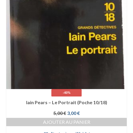
-40%
Iain Pears – Le Portrait (Poche 10/18)
Le
Le
5,00
€
3,00
€
prix
prix
AJOUTER AU PANIER
initial
actuel
était :
est :