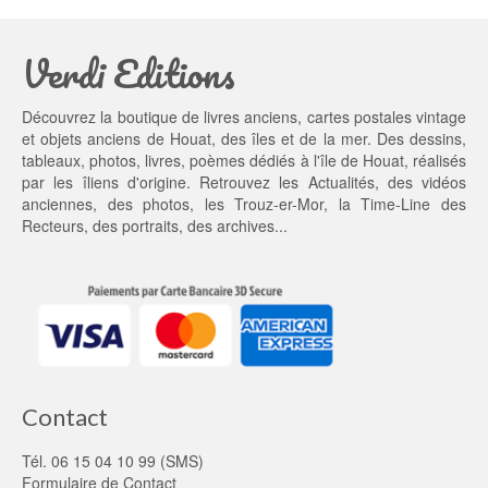
t
t : 
a
4
Verdi Editions
i
5,
t : 
0
5
0 €.
Découvrez la boutique de livres anciens, cartes postales vintage
5,
et objets anciens de Houat, des îles et de la mer. Des dessins,
0
tableaux, photos, livres, poèmes dédiés à l'île de Houat, réalisés
0 €.
par les îliens d'origine. Retrouvez les
Actualités
, des
vidéos
anciennes
, des
photos
, les
Trouz-er-Mor
, la
Time-Line des
Recteurs
, des portraits, des archives...
Contact
Tél. 06 15 04 10 99 (SMS)
Formulaire de Contact