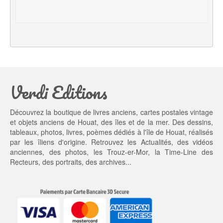
t
u
i
e
a
l 
l 
e
é
s
t
t : 
a
3
Verdi Editions
i
5,
t : 
0
4
0 €.
Découvrez la boutique de livres anciens, cartes postales vintage
5,
et objets anciens de Houat, des îles et de la mer. Des dessins,
0
tableaux, photos, livres, poèmes dédiés à l'île de Houat, réalisés
0 €.
par les îliens d'origine. Retrouvez les
Actualités
, des
vidéos
anciennes
, des
photos
, les
Trouz-er-Mor
, la
Time-Line des
Recteurs
, des portraits, des archives...