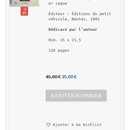
er caque
-2
2%
Éditeur : Éditions du petit 
véhicule, Nantes, 1993
Dédicacé par l’auteur
Dim. 15 x 21,5
126 pages
L
L
45,00 
€
35,00 
€
e 
e 
p
p
AJOUTER AU PANIER
r
r
i
i
x 
x 
i
a
n
c
Ajouter à ma Wishlist
i
t