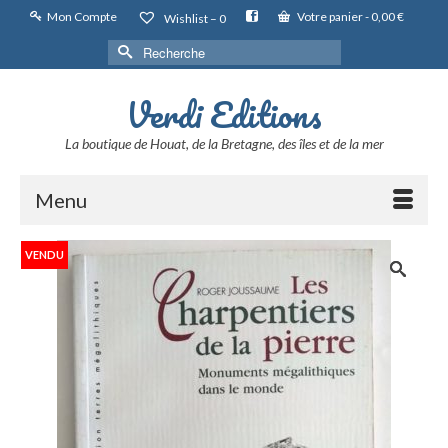
Mon Compte
Votre panier
-
0,00
€
Wishlist –
0
Rechercher :
Verdi Editions
La boutique de Houat, de la Bretagne, des îles et de la mer
Menu
VENDU