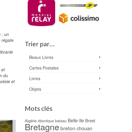
 ; un
e régate
Trier par…
e
 ébranle
Beaux Livres
Cartes Postales
 et
in du
Livres
poésie et
Objets
Mots clés
Belle-Ile
Brest
Algérie
bateau
Atlantique
Bretagne
PROMO !
breton
chouan