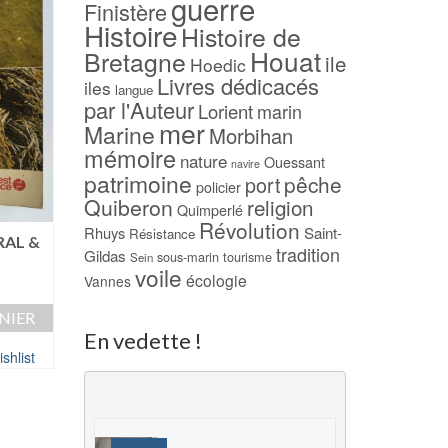
guerre
Finistère
Histoire
Histoire de
Houat
Bretagne
ile
Hoedic
Livres dédicacés
iles
langue
par l'Auteur
Lorient
marin
mer
Marine
Morbihan
mémoire
nature
Ouessant
navire
patrimoine
pêche
port
policier
Quiberon
religion
Quimperlé
Révolution
Rhuys
Saint-
Résistance
-23%
RAL &
Histoires de Houat –
tradition
Gildas
sous-marin
tourisme
Sein
René SCOUARNEC –
Le Portrait – Iain P
voile
écologie
Vannes
NEUF !
Le
13,00
€
10,00
€
25,00
€
NIER
prix
AJOUTER AU PAN
En vedette !
AJOUTER AU PANIER
initial
shlist
était :
Ajouter à ma Wish
Ajouter à ma Wishlist
13,00 €.