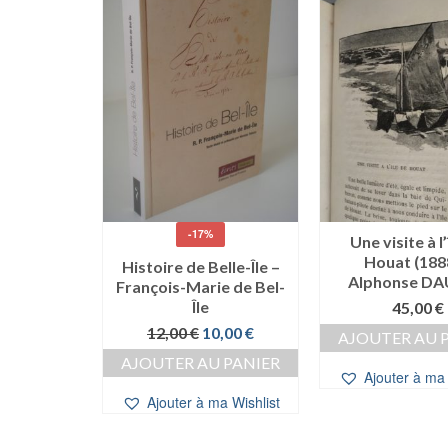
-17%
 l’autre –
Une visite à l’
kol Vreizh
Houat (188
Histoire de Belle-Île –
Alphonse D
François-Marie de Bel-
0
€
Île
45,00
€
 PANIER
Le
Le
12,00
€
10,00
€
AJOUTER AU 
prix
prix
a Wishlist
AJOUTER AU PANIER
initial
actuel
Ajouter à ma 
était :
est :
Ajouter à ma Wishlist
12,00 €.
10,00 €.