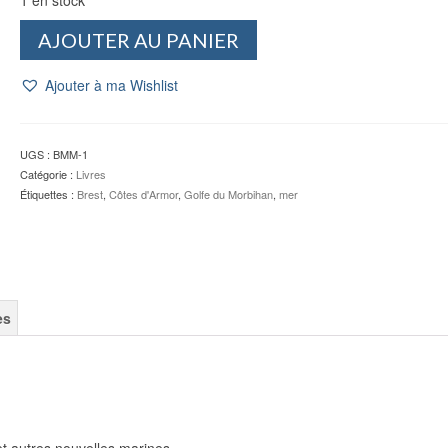
quantité
AJOUTER AU PANIER
de
La
Ajouter à ma Wishlist
basse
mer
-
Guillaume
UGS :
BMM-1
MOINGEON
Catégorie :
Livres
Étiquettes :
Brest
,
Côtes d'Armor
,
Golfe du Morbihan
,
mer
es
et autres nouvelles marines