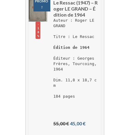
PROMO 
Le Ressac (1947) – R
!
oger LE GRAND – É
dition de 1964
Auteur : Roger LE 
-
GRAND
1
8
Titre : Le Ressac
%
Édition de 1964
Éditeur : Georges 
Frères, Tourcoing, 
1964
Dim. 11,8 x 18,7 c
m
184 pages
L
L
55,00 
€
45,00 
€
e 
e 