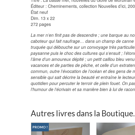
Éditeur : Cheminements, collection Nouvelles d’ici, 20
État neuf
Dim. 13 x 22
272 pages
La mer n’en finit pas de descendre ; une barque au nom
caboteur qui fait naufrage… dans un champ de canne à
truquée qui débouche sur un convoyage très particulie
paysanne puis le choc des cultures qui s’ensuit ; l’éto
l’âme d’un amoureux dépité ; un petit caillou bleu ven
vacances et de parties de pêche, et celle d’un extrate
commun, outre l’évocation de l’océan et des gens de mer,
sensible qui sait décrire la beauté et entraîne le lecte
quotidien pour percuter le terroir de plein fouet. On p
l’humour de l’écrivain et sa manière bien à lui de racont
Autres livres dans la Boutique..
PROMO !