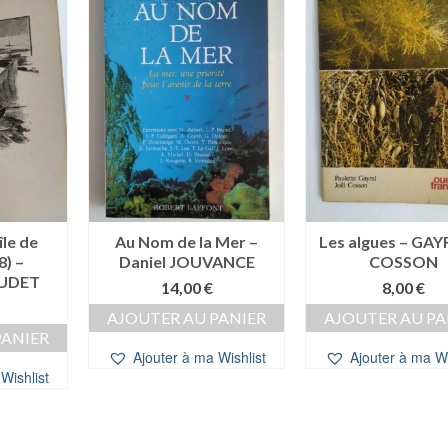
île de
Au Nom de la Mer –
Les algues – GAY
8) –
Daniel JOUVANCE
COSSON
AUDET
14,00
€
8,00
€
AJOUTER AU PANIER
AJOUTER AU PA
PANIER
Ajouter à ma Wishlist
Ajouter à ma Wi
Wishlist