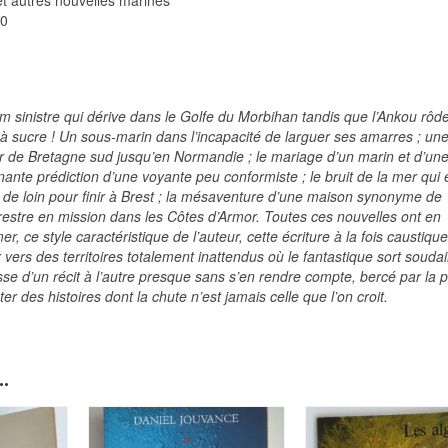
00
 sinistre qui dérive dans le Golfe du Morbihan tandis que l’Ankou rôde
 sucre ! Un sous-marin dans l’incapacité de larguer ses amarres ; un
r de Bretagne sud jusqu’en Normandie ; le mariage d’un marin et d’un
nnante prédiction d’une voyante peu conformiste ; le bruit de la mer qui
u de loin pour finir à Brest ; la mésaventure d’une maison synonyme de
rrestre en mission dans les Côtes d’Armor. Toutes ces nouvelles ont en
 ce style caractéristique de l’auteur, cette écriture à la fois caustique
ur vers des territoires totalement inattendus où le fantastique sort souda
asse d’un récit à l’autre presque sans s’en rendre compte, bercé par la 
er des histoires dont la chute n’est jamais celle que l’on croit.
.