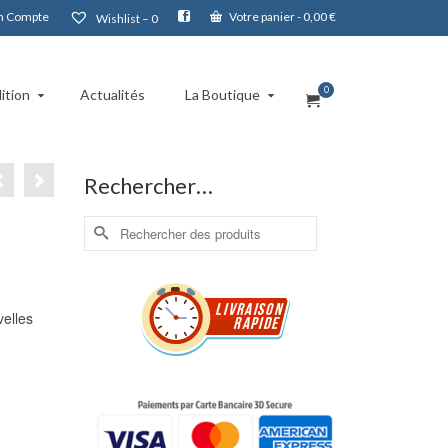
 Compte
Votre panier
-
0,00
€
Wishlist –
0
0
ition
Actualités
La Boutique
Rechercher…
Rechercher :
velles