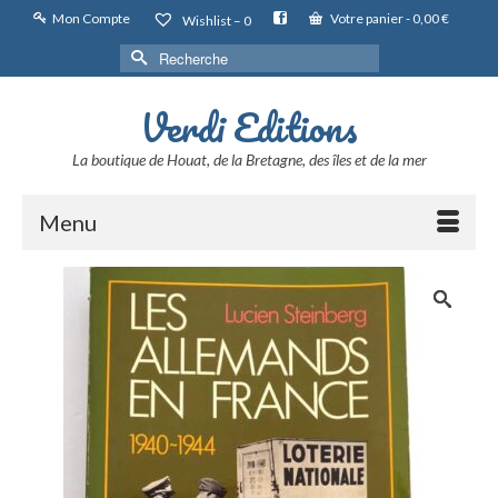
Mon Compte
Votre panier
-
0,00
€
Wishlist –
0
Rechercher :
Verdi Editions
La boutique de Houat, de la Bretagne, des îles et de la mer
Menu