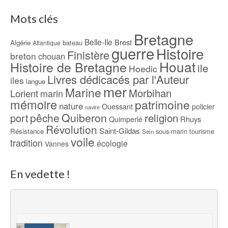
Mots clés
Bretagne
Belle-Ile
Brest
Algérie
bateau
Atlantique
guerre
Histoire
Finistère
breton
chouan
Houat
Histoire de Bretagne
ile
Hoedic
Livres dédicacés par l'Auteur
iles
langue
mer
Marine
Morbihan
Lorient
marin
mémoire
patrimoine
nature
Ouessant
policier
navire
pêche
Quiberon
religion
port
Rhuys
Quimperlé
Révolution
Saint-Gildas
Résistance
sous-marin
tourisme
Sein
voile
tradition
écologie
Vannes
En vedette !