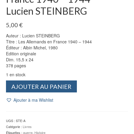
Lucien STEINBERG
5,00
€
Auteur : Lucien STEINBERG
Titre : Les Allemands en France 1940 – 1944
Éditeur : Albin Michel, 1980
Edition originale
Dim. 15,5 x 24
378 pages
1 en stock
quantité
AJOUTER AU PANIER
de
Les
Ajouter à ma Wishlist
Allemands
en
France
1940
UGS :
STE-A
-
Catégorie :
Livres
1944
Étiquettes :
guerre
,
Histoire