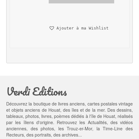
i
i
x 
x 
i
a
n
c
Ajouter à ma Wishlist
i
t
t
u
i
e
a
l 
l 
e
é
s
t
t : 
a
3
Verdi Editions
i
5,
t : 
0
4
0 €.
Découvrez la boutique de livres anciens, cartes postales vintage
5,
et objets anciens de Houat, des îles et de la mer. Des dessins,
0
tableaux, photos, livres, poèmes dédiés à l'île de Houat, réalisés
0 €.
par les îliens d'origine. Retrouvez les
Actualités
, des
vidéos
anciennes
, des
photos
, les
Trouz-er-Mor
, la
Time-Line des
Recteurs
, des portraits, des archives...