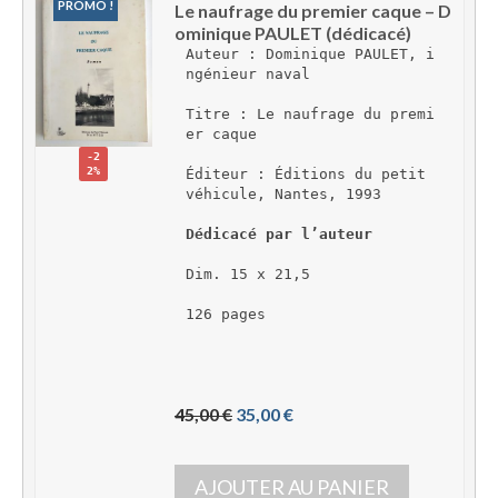
PROMO !
Le naufrage du premier caque – D
ominique PAULET (dédicacé)
Auteur : Dominique PAULET, i
ngénieur naval
Titre : Le naufrage du premi
er caque
-2
2%
Éditeur : Éditions du petit 
véhicule, Nantes, 1993
Dédicacé par l’auteur
Dim. 15 x 21,5
126 pages
L
L
45,00 
€
35,00 
€
e 
e 
p
p
AJOUTER AU PANIER
r
r