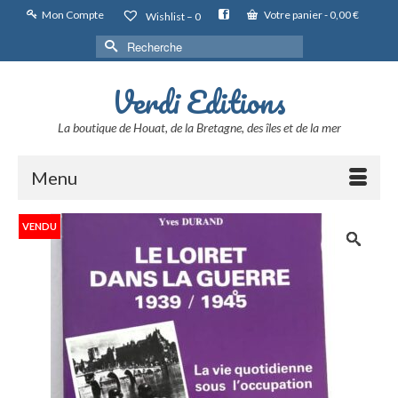
Mon Compte
Votre panier
-
0,00
€
Wishlist –
0
Rechercher :
Verdi Editions
La boutique de Houat, de la Bretagne, des îles et de la mer
Menu
VENDU