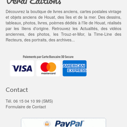
t : 
0
2
0 €.
Découvrez la boutique de livres anciens, cartes postales vintage
0,
et objets anciens de Houat, des îles et de la mer. Des dessins,
0
tableaux, photos, livres, poèmes dédiés à l'île de Houat, réalisés
0 €.
par les îliens d'origine. Retrouvez les
Actualités
, des
vidéos
anciennes
, des
photos
, les
Trouz-er-Mor
, la
Time-Line des
Recteurs
, des portraits, des archives...
Contact
Tél. 06 15 04 10 99 (SMS)
Formulaire de Contact