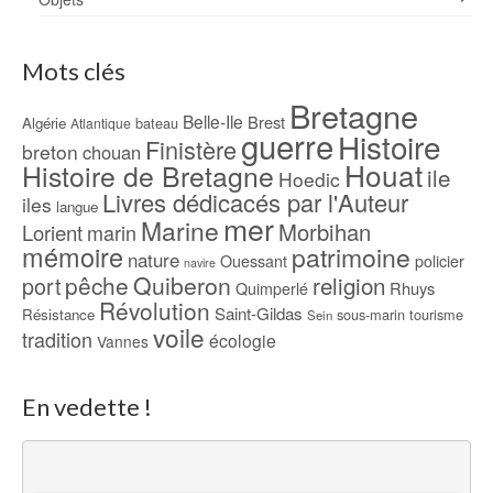
Mots clés
Bretagne
Belle-Ile
Brest
Algérie
bateau
Atlantique
guerre
Histoire
Finistère
breton
chouan
Houat
Histoire de Bretagne
ile
Hoedic
Livres dédicacés par l'Auteur
iles
langue
mer
Marine
Morbihan
Lorient
marin
mémoire
patrimoine
nature
Ouessant
policier
navire
pêche
Quiberon
religion
port
Rhuys
Quimperlé
Révolution
Saint-Gildas
Résistance
sous-marin
tourisme
Sein
voile
tradition
écologie
Vannes
En vedette !