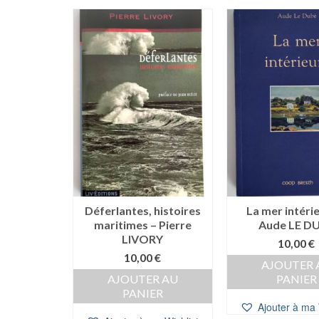
Déferlantes, histoires
La mer intéri
maritimes – Pierre
Aude LE D
LIVORY
10,00
€
10,00
€
AJOUTER 
AJOUTER AU
PANIER
PANIER
Ajouter à ma 