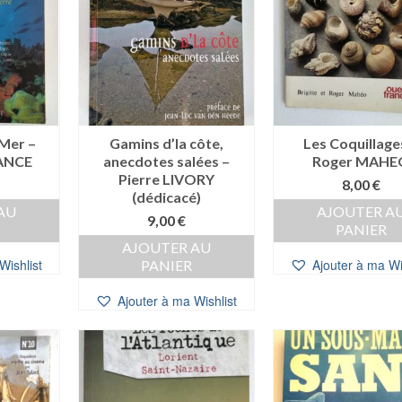
 Mer –
Gamins d’la côte,
Les Coquillage
VANCE
anecdotes salées –
Roger MAHE
Pierre LIVORY
8,00
€
(dédicacé)
AU
AJOUTER A
9,00
€
PANIER
AJOUTER AU
Wishlist
Ajouter à ma Wi
PANIER
Ajouter à ma Wishlist