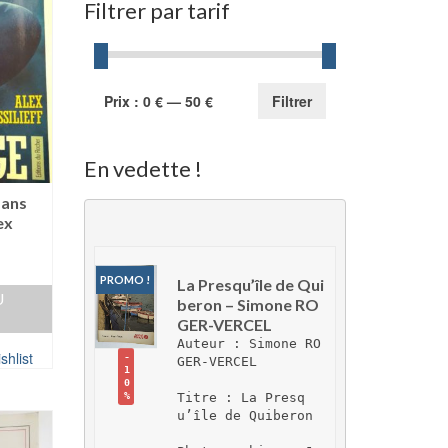
Filtrer par tarif
Prix
Prix
Prix :
0 €
—
50 €
Filtrer
min
max
En vedette !
sans
ex
PROMO !
La Presqu’île de Qui
U
beron – Simone RO
GER-VERCEL
Auteur : Simone RO
shlist
-
GER-VERCEL
1
0
Titre : La Presq
%
u’île de Quiberon