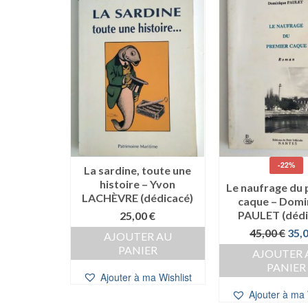
-22%
La sardine, toute une
histoire – Yvon
Le naufrage du
LACHÈVRE (dédicacé)
caque – Domi
PAULET (dédi
25,00
€
Le
45,00
€
35,
AJOUTER AU
prix
PANIER
AJOUTER 
initi
PANIER
était
Ajouter à ma Wishlist
45,0
Ajouter à ma 