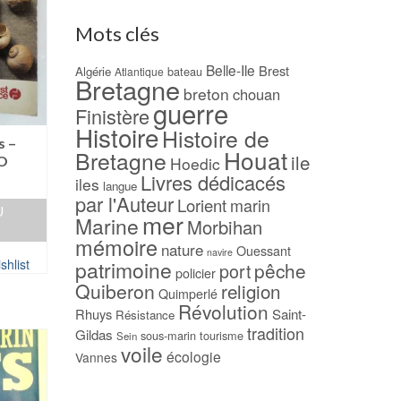
Mots clés
Belle-Ile
Brest
Algérie
bateau
Atlantique
Bretagne
breton
chouan
guerre
Finistère
Histoire
Histoire de
s –
Houat
Bretagne
ile
O
Hoedic
Livres dédicacés
iles
langue
par l'Auteur
Lorient
marin
U
mer
Marine
Morbihan
mémoire
nature
Ouessant
navire
shlist
patrimoine
pêche
port
policier
Quiberon
religion
Quimperlé
Révolution
Rhuys
Saint-
Résistance
tradition
Gildas
sous-marin
tourisme
Sein
voile
écologie
Vannes