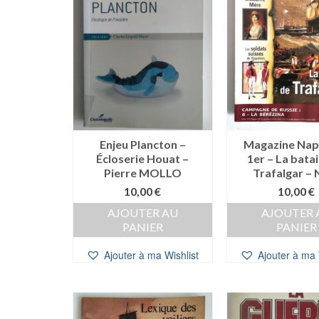
Enjeu Plancton –
Magazine Nap
Écloserie Houat –
1er – La batai
Pierre MOLLO
Trafalgar – 
10,00
€
10,00
€
AJOUTER AU
AJOUTER 
PANIER
PANIER
Ajouter à ma Wishlist
Ajouter à ma 