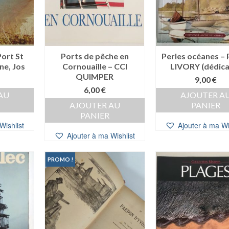
Port St
Ports de pêche en
Perles océanes – 
ne, Jos
Cornouaille – CCI
LIVORY (dédica
QUIMPER
9,00
€
6,00
€
AU
AJOUTER A
AJOUTER AU
PANIER
PANIER
Wishlist
Ajouter à ma Wi
Ajouter à ma Wishlist
PROMO !