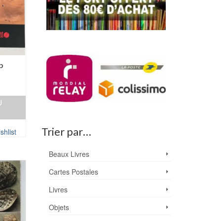
p
U
Trier par…
shlist
Beaux Livres
Cartes Postales
Livres
Objets