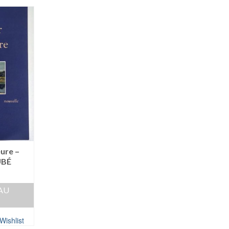
eure –
UBÉ
AU
Wishlist