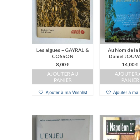
Les algues – GAYRAL &
Au Nom de la
COSSON
Daniel JOU
8,00
€
14,00
€
AJOUTER AU
AJOUTER 
PANIER
PANIER
Ajouter à ma Wishlist
Ajouter à ma 