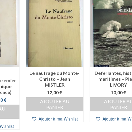
Le naufrage du Monte-
Déferlantes, hist
Christo – Jean
maritimes – Pi
 premier
MISTLER
LIVORY
nique
cacé)
12,00
€
10,00
€
Le
00
€
AJOUTER AU
AJOUTER A
prix
PANIER
PANIER
AU
al
actuel
 :
est :
Ajouter à ma Wishlist
Ajouter à ma Wi
0 €.
35,00 €.
Wishlist