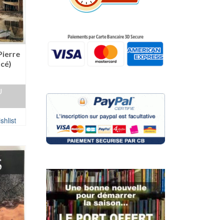
Pierre
cé)
U
shlist