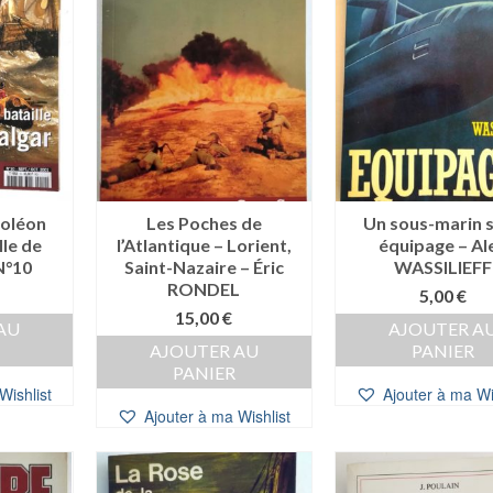
oléon
Les Poches de
Un sous-marin 
lle de
l’Atlantique – Lorient,
équipage – Al
N°10
Saint-Nazaire – Éric
WASSILIEFF
RONDEL
5,00
€
15,00
€
AU
AJOUTER A
AJOUTER AU
PANIER
PANIER
Wishlist
Ajouter à ma Wi
Ajouter à ma Wishlist