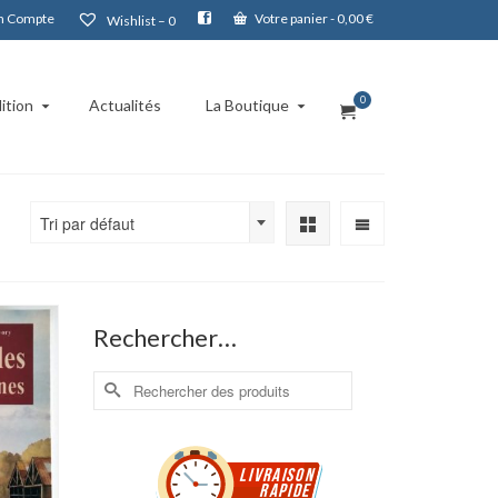
 Compte
Votre panier
-
0,00
€
Wishlist –
0
0
ition
Actualités
La Boutique
Tri par défaut
Rechercher…
Rechercher :