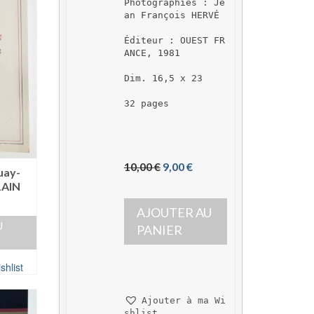
Photographies : Je
an François HERVÉ
Éditeur : OUEST FR
ANCE, 1981
Dim. 16,5 x 23
32 pages
L
L
10,00 
€
9,00 
€
uay-
e 
e 
LAIN
p
p
AJOUTER AU 
r
r
U
i
i
PANIER
x 
x 
i
a
shlist
n
c
i
t
Ajouter à ma Wi
t
u
shlist