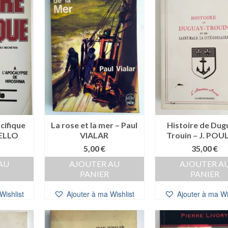
cifique
La rose et la mer – Paul
Histoire de Dug
ELLO
VIALAR
Trouin – J. POU
5,00
€
35,00
€
AU
AJOUTER AU
AJOUTER A
PANIER
PANIER
Wishlist
Ajouter à ma Wishlist
Ajouter à ma Wi