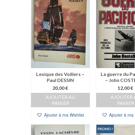
Lexique des Voiliers –
La guerre du Pa
Paul DESSIN
– John COST
20,00
€
12,00
€
AJOUTER AU
AJOUTER 
PANIER
PANIER
Ajouter à ma Wishlist
Ajouter à ma 
PROMO !