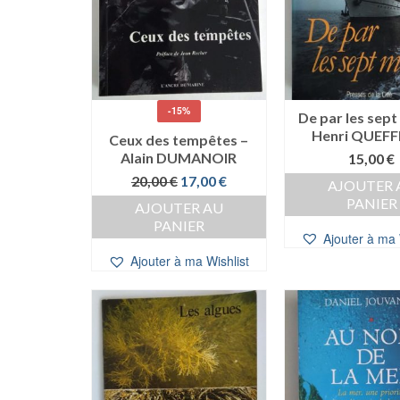
-15%
De par les sept
Henri QUEFF
Ceux des tempêtes –
Alain DUMANOIR
15,00
€
Le
Le
20,00
€
17,00
€
AJOUTER 
prix
prix
PANIER
AJOUTER AU
initial
actuel
PANIER
était :
est :
Ajouter à ma 
20,00 €.
17,00 €.
Ajouter à ma Wishlist