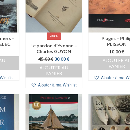
-33%
 mers –
Plages – Phili
ÉLEC
PLISSON
Le pardon d’Yvonne –
Charles GUYON
10,00
€
Le
Le
45,00
€
30,00
€
AU
AJOUTER A
prix
prix
PANIER
AJOUTER AU
initial
actuel
PANIER
était :
est :
Wishlist
Ajouter à ma Wi
45,00 €.
30,00 €.
Ajouter à ma Wishlist