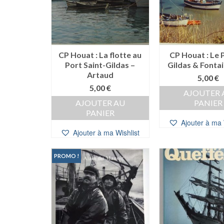
CP Houat : La flotte au
CP Houat : Le 
Port Saint-Gildas –
Gildas & Fontai
Artaud
5,00
€
5,00
€
AJOUTER 
AJOUTER AU
PANIER
PANIER
Ajouter à ma 
Ajouter à ma Wishlist
PROMO !